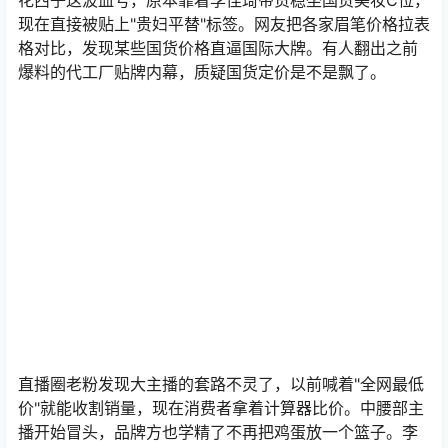
花西子这波血亏，原本靠着李佳琦带货稳坐国货美妆C位，
现在直接被贴上"贵妇平替"标签。网友把各家眉笔价格拉表
格对比，发现某些国货价格直逼国际大牌。有人翻出之前
爆料的代工厂贴牌内幕，质疑国货定价是不是飘了。