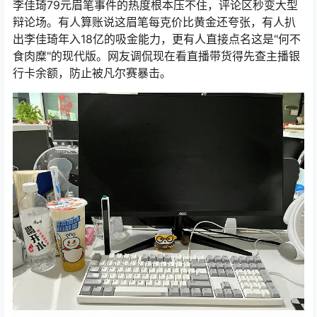
李佳琦79元眉笔事件的热度根本压不住，评论区秒变大型
辩论场。有人算账说这眉笔每克价比黄金还夸张，有人扒
出李佳琦年入18亿的吸金能力，更有人直接点名这是"何不
食肉糜"的现代版。网友调侃现在看直播带货得先查主播银
行卡余额，防止被凡尔赛暴击。