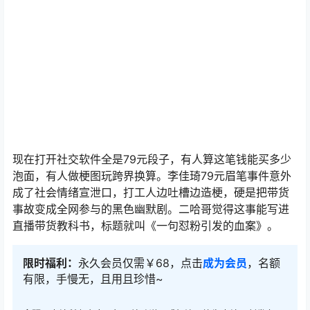
吃瓜吃到撑发现这事早不是单纯的价格争议，打工人和资
本方的认知差被摆上台面。经济下行期还按头安利轻奢
品，就像跟饿三天的人聊卡路里。消费者要的是实打实的
优惠，不是成功学大师的职场PUA。
回头看整个李佳琦79元眉笔事件，从价格争议演变成阶级