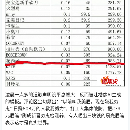
凌晨一点多的道歉声明没平息怒火，反而被吐槽像AI生成
的模板。评论区金句频出："以前叫我美眉，现在嫌我穷
鬼""日赚508万的人教我努力"。打工人集体破防，把#79
元眉笔#刷成新晋穷鬼检测器，有人晒出三块钱的晨光眉笔
表示这才是真实世界。