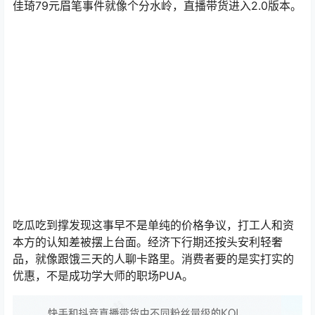
直播圈老粉发现大主播的套路不灵了，以前喊着"全网最低
价"就能收割销量，现在消费者拿着计算器比价。中腰部主
播开始冒头，品牌方也学精了不再把鸡蛋放一个篮子。李
佳琦79元眉笔事件就像个分水岭，直播带货进入2.0版本。