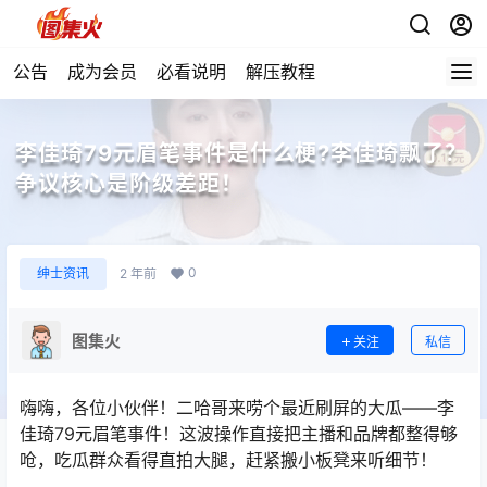
公告
成为会员
必看说明
解压教程
李佳琦79元眉笔事件是什么梗?李佳琦飘了？
争议核心是阶级差距！
0
绅士资讯
2 年前
图集火
关注
私信
嗨嗨，各位小伙伴！二哈哥来唠个最近刷屏的大瓜——李
佳琦79元眉笔事件！这波操作直接把主播和品牌都整得够
呛，吃瓜群众看得直拍大腿，赶紧搬小板凳来听细节！