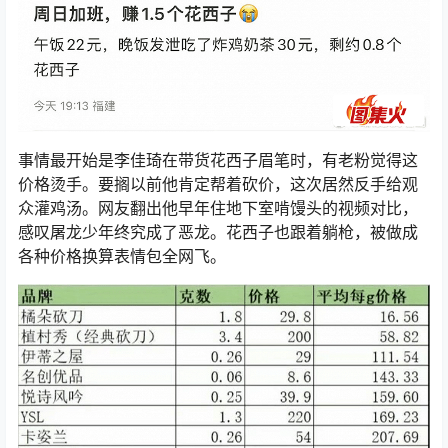
事情最开始是李佳琦在带货花西子眉笔时，有老粉觉得这
价格烫手。要搁以前他肯定帮着砍价，这次居然反手给观
众灌鸡汤。网友翻出他早年住地下室啃馒头的视频对比，
感叹屠龙少年终究成了恶龙。花西子也跟着躺枪，被做成
各种价格换算表情包全网飞。