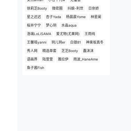
徐莉芝Booty
微密圈
抖娘-利世
日奈娇
星之迟迟
杏子Yada
杨晨晨Yome
林星阑
桜井宁宁
梦心玥
水淼aqua
洛璃LoLiSAMA
爱尤物(尤果网)
王雨纯
王馨瑶yanni
玥儿玥er
白银81
神楽坂真冬
秀人网
精选单套
芝芝Booty
蠢沫沫
语画界
陆萱萱
雅拉伊
雨波_HaneAme
鱼子酱Fish