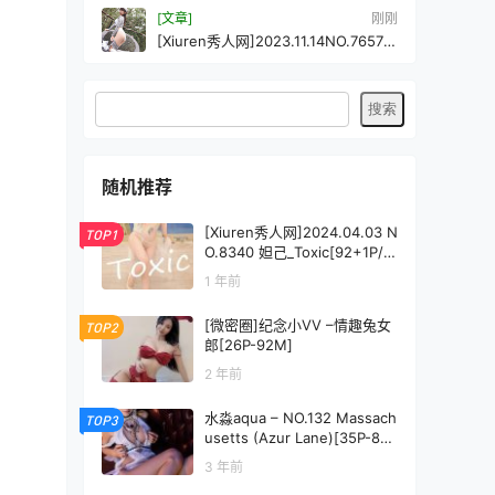
[文章]
刚刚
[Xiuren秀人网]2023.11.14NO.7657波
巧酱[84+1P/922MB]
随机推荐
[Xiuren秀人网]2024.04.03 N
TOP1
O.8340 妲己_Toxic[92+1P/8
34MB]
1 年前
[微密圈]纪念小VV –情趣兔女
TOP2
郎[26P-92M]
2 年前
水淼aqua – NO.132 Massach
TOP3
usetts (Azur Lane)[35P-81
MB]
3 年前