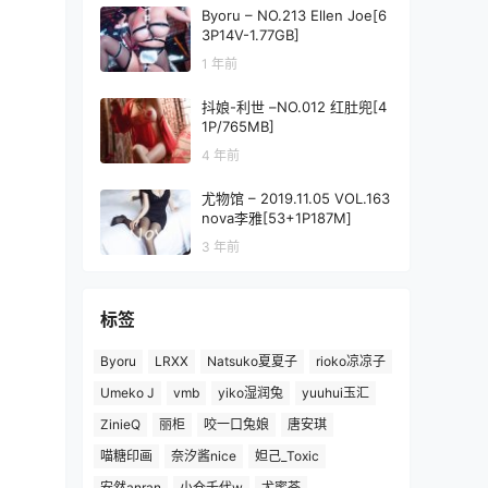
Byoru – NO.213 Ellen Joe[6
3P14V-1.77GB]
1 年前
抖娘-利世 –NO.012 红肚兜[4
1P/765MB]
4 年前
尤物馆 – 2019.11.05 VOL.163
nova李雅[53+1P187M]
3 年前
标签
Byoru
LRXX
Natsuko夏夏子
rioko凉凉子
Umeko J
vmb
yiko湿润兔
yuuhui玉汇
ZinieQ
丽柜
咬一口兔娘
唐安琪
喵糖印画
奈汐酱nice
妲己_Toxic
安然anran
小仓千代w
尤蜜荟