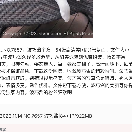
集NO.7657，波巧酱主演，84张高清美图加1张封面，文件大小
图片中波巧酱演绎多款造型，从甜美泳装到优雅裙装，场景丰富—
甜美，眼神勾魂，姿态迷人，每一张都美翻了。高清画质下，细
影技术保证品质。下载这份图集，收藏波巧酱的精彩瞬间。波巧
赶紧点击获取，别错过视觉盛宴。波巧酱的写真总是吸睛，秀人
动，表情多变，动作优雅。文件包下载方便，波巧酱的美丽等你
这份独家内容，波巧酱的粉丝狂欢吧！
2023.11.14 NO.7657 波巧酱[84+1P/922MB]
游客