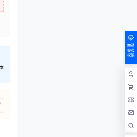
解锁
会员
权限
本
人