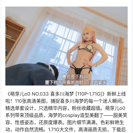
《萌芽儿o0 NO.033 喜多川海梦 [110P-1.71G]》新鲜上线
啦！110张高清美图，捕捉喜多川海梦的每一个迷人瞬间。
精选单套设计，只选精华内容，粉丝收藏超值。萌芽儿o0
系列带来顶级品质，海梦的cosplay造型美翻了——甜美笑
容、性感姿态，还原度爆表。图片细节满满，色彩鲜艳生
动，动作自然流畅。1.71G大文件，高清画质无损，下载后