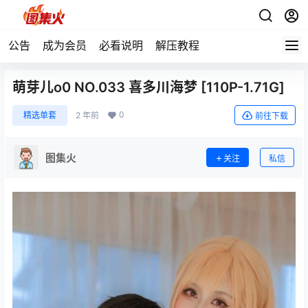
公告
成为会员
必看说明
解压教程
萌芽儿o0 NO.033 喜多川海梦 [110P-1.71G]
0
精选单套
2 年前
前往下载
图集火
关注
私信