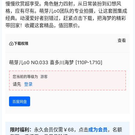
慢慢欣赏超享受。角色魅力四射，从日常装扮到幻想风
格，应有尽有。萌芽儿o0团队的专业拍摄，让这套图集成
经典。动漫爱好者别错过，赶紧点击下载，把海梦的精彩
带回家！收藏这套精品，值回票价。
查看
下载权限
萌芽儿o0 NO.033 喜多川海梦 [110P-1.71G]
您当前的等级为
游客
请先
登录
百度网盘
限时福利：
永久会员仅需￥68，点击
成为会员
，名额