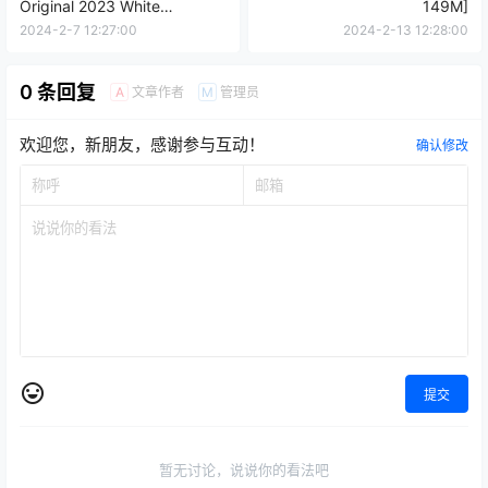
Original 2023 White
149M]
Christmas Moose Onesan(麋
2024-2-7 12:27:00
2024-2-13 12:28:00
鹿姐姐)[38P-205M]
0 条回复
文章作者
管理员
A
M
欢迎您，新朋友，感谢参与互动！
确认修改
提交
暂无讨论，说说你的看法吧