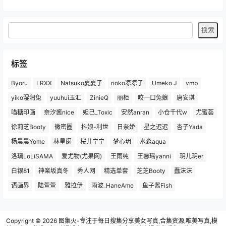
标签
Byoru
LRXX
Natsuko夏夏子
rioko凉凉子
Umeko J
vmb
yiko湿润兔
yuuhui玉汇
ZinieQ
丽柜
咬一口兔娘
唐安琪
喵糖印画
奈汐酱nice
妲己_Toxic
安然anran
小仓千代w
尤蜜荟
徐莉芝Booty
微密圈
抖娘-利世
日奈娇
星之迟迟
杏子Yada
杨晨晨Yome
林星阑
桜井宁宁
梦心玥
水淼aqua
洛璃LoLiSAMA
爱尤物(尤果网)
王雨纯
王馨瑶yanni
玥儿玥er
白银81
神楽坂真冬
秀人网
精选单套
芝芝Booty
蠢沫沫
语画界
陆萱萱
雅拉伊
雨波_HaneAme
鱼子酱Fish
Copyright © 2026
图集火-专注于每日搜集分享美女写真,合集资源,唯美写真,模