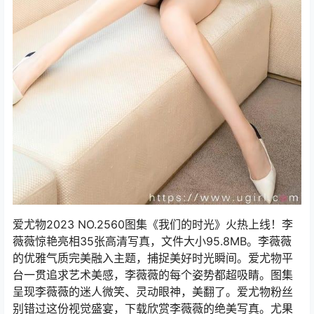
爱尤物2023 NO.2560图集《我们的时光》火热上线！李
薇薇惊艳亮相35张高清写真，文件大小95.8MB。李薇薇
的优雅气质完美融入主题，捕捉美好时光瞬间。爱尤物平
台一贯追求艺术美感，李薇薇的每个姿势都超吸睛。图集
呈现李薇薇的迷人微笑、灵动眼神，美翻了。爱尤物粉丝
别错过这份视觉盛宴，下载欣赏李薇薇的绝美写真。尤果