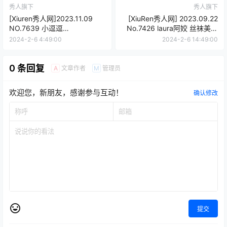
秀人旗下
秀人旗下
[Xiuren秀人网]2023.11.09
[XiuRen秀人网] 2023.09.22
NO.7639 小逗逗
No.7426 laura阿姣 丝袜美腿
[80+1P/696MB]
[86P/756MB]
2024-2-6 4:49:00
2024-2-6 14:49:00
0 条回复
文章作者
管理员
A
M
欢迎您，新朋友，感谢参与互动！
确认修改
提交