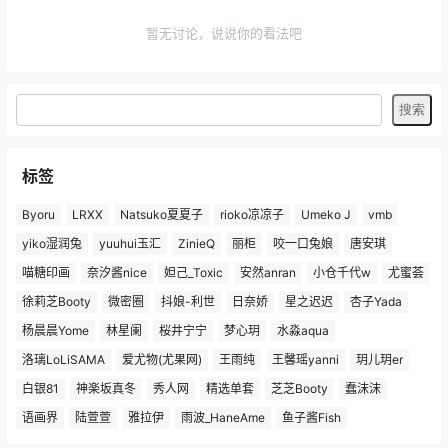
暂无讨论，说说你的看法吧
标签
Byoru
LRXX
Natsuko夏夏子
rioko凉凉子
Umeko J
vmb
yiko湿润兔
yuuhui玉汇
ZinieQ
丽柜
咬一口兔娘
唐安琪
喵糖印画
奈汐酱nice
妲己_Toxic
安然anran
小仓千代w
尤蜜荟
徐莉芝Booty
微密圈
抖娘-利世
日奈娇
星之迟迟
杏子Yada
杨晨晨Yome
林星阑
桜井宁宁
梦心玥
水淼aqua
洛璃LoLiSAMA
爱尤物(尤果网)
王雨纯
王馨瑶yanni
玥儿玥er
白银81
神楽坂真冬
秀人网
精选单套
芝芝Booty
蠢沫沫
语画界
陆萱萱
雅拉伊
雨波_HaneAme
鱼子酱Fish