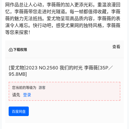
网作品总让人心动，李薇薇的加入更添光彩。重温浪漫回
忆，李薇薇带您走进时光隧道。每一帧都值得收藏，李薇
薇的魅力无法抵挡。爱尤物呈现高品质内容，李薇薇的表
演令人难忘。快行动吧，感受尤果网的独特风格，李薇薇
等您来探索！
查看
下载权限
[爱尤物]2023 NO.2560 我们的时光 李薇薇[35P／
95.8MB]
您当前的等级为
游客
请先
登录
百度网盘