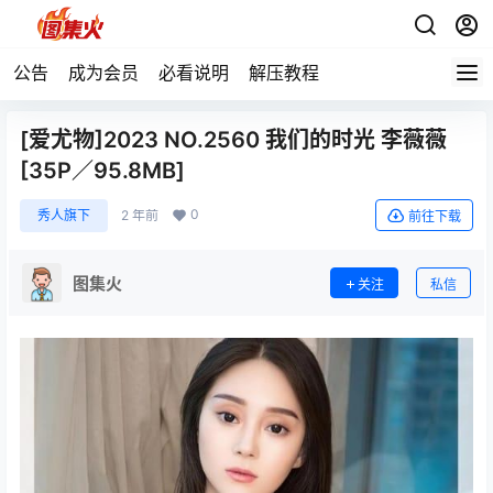
公告
成为会员
必看说明
解压教程
[爱尤物]2023 NO.2560 我们的时光 李薇薇
[35P／95.8MB]
0
秀人旗下
2 年前
前往下载
图集火
关注
私信