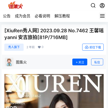
公告
成为会员
必看说明
解压教程
[XiuRen秀人网] 2023.09.28 No.7462 王馨瑶
yanni 安吉旅拍[81P/716MB]
0
秀人旗下
2 年前
前往下载
图集火
关注
私信