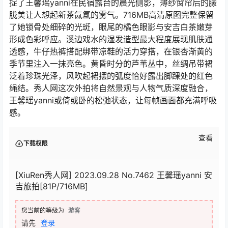
捉了王馨瑶yanni在民宿露台的晨光侧影，薄纱窗帘后的朦
胧美让人想起新茶氤氲的雾气。716MB高清原图完整保留
了她锁骨处细碎的光斑，眼尾的橘色眼影与安吉白茶嫩芽
形成色彩呼应。溪边戏水的湿发造型最大程度展现肌肤通
透感，牛仔热裤搭配绑带凉鞋的活力穿搭，在银杏渐黄的
季节里注入一抹亮色。黄昏时分的芦苇丛中，丝绸吊带裙
泛着珍珠光泽，风吹起裙摆的弧度恰好露出脚踝处的红色
绳结。秀人网这次外拍将自然景观与人物气质深度融合，
王馨瑶yanni或倚或卧的松弛状态，让每帧画面都充满呼吸
感。
查看
下载权限
[XiuRen秀人网] 2023.09.28 No.7462 王馨瑶yanni 安
吉旅拍[81P/716MB]
您当前的等级为
游客
请先
登录