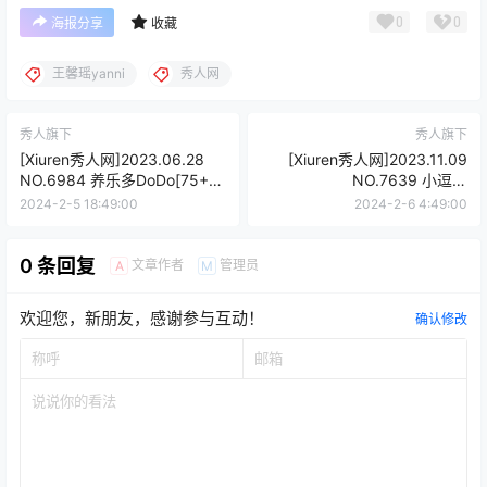
0
0
海报分享
收藏
王馨瑶yanni
秀人网
秀人旗下
秀人旗下
[Xiuren秀人网]2023.06.28
[Xiuren秀人网]2023.11.09
NO.6984 养乐多DoDo[75+1P
NO.7639 小逗逗
／705MB]
[80+1P/696MB]
2024-2-5 18:49:00
2024-2-6 4:49:00
0 条回复
文章作者
管理员
A
M
欢迎您，新朋友，感谢参与互动！
确认修改