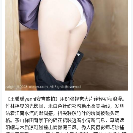
《王馨瑶yanni安吉旅拍》用81张视觉大片诠释初秋浪漫。
竹林摇曳的光影间，米白色针织衫勾勒出柔美曲线，发丝
沾着江南水汽的湿润感，指尖轻触竹叶的瞬间被镜头定
格。茶山梯田背景下的碎花裙装透着小清新气息，草编遮
阳帽与木质凉鞋碰撞出慵懒假日风。秀人网摄影师巧妙捕