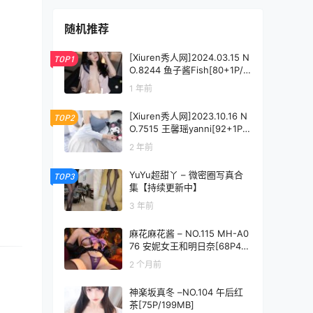
随机推荐
[Xiuren秀人网]2024.03.15 N
TOP1
O.8244 鱼子酱Fish[80+1P/6
29MB]
1 年前
[Xiuren秀人网]2023.10.16 N
TOP2
O.7515 王馨瑶yanni[92+1P/7
24MB]
2 年前
YuYu超甜丫 – 微密圈写真合
TOP3
集【持续更新中】
3 年前
麻花麻花酱 – NO.115 MH-A0
76 安妮女王和明日奈[68P4V-
2.82GB]
2 个月前
神楽坂真冬 –NO.104 午后红
茶[75P/199MB]