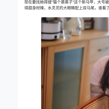
现在要找她得搜"猫个裘裘子"这个新马甲，大号被
得甜身材辣，水灵灵的大眼睛配上双马尾，谁看