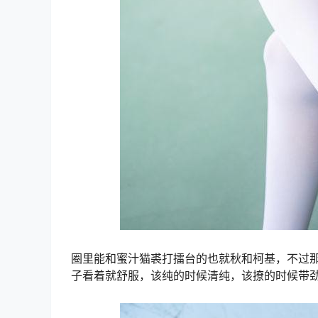
圈里能和蜜汁猫裘打擂台的也就秋和柯基，不过那两
子看着就舒服，该纯的时候清纯，该撩的时候带