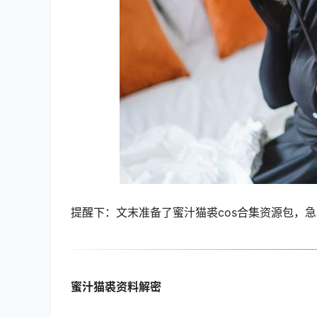
提醒下：文末准备了蜜汁猫裘cos合集资源包，
蜜汁猫裘资料解密