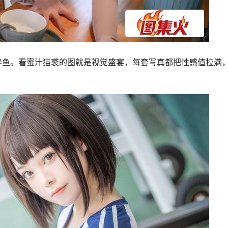
养鱼。看蜜汁猫裘的图就是视觉盛宴，每套写真都把性感值拉满