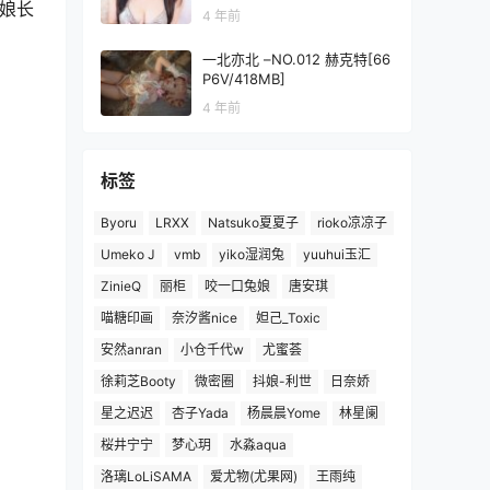
姑娘长
4 年前
一北亦北 –NO.012 赫克特[66
P6V/418MB]
4 年前
标签
Byoru
LRXX
Natsuko夏夏子
rioko凉凉子
Umeko J
vmb
yiko湿润兔
yuuhui玉汇
ZinieQ
丽柜
咬一口兔娘
唐安琪
喵糖印画
奈汐酱nice
妲己_Toxic
安然anran
小仓千代w
尤蜜荟
徐莉芝Booty
微密圈
抖娘-利世
日奈娇
星之迟迟
杏子Yada
杨晨晨Yome
林星阑
桜井宁宁
梦心玥
水淼aqua
洛璃LoLiSAMA
爱尤物(尤果网)
王雨纯