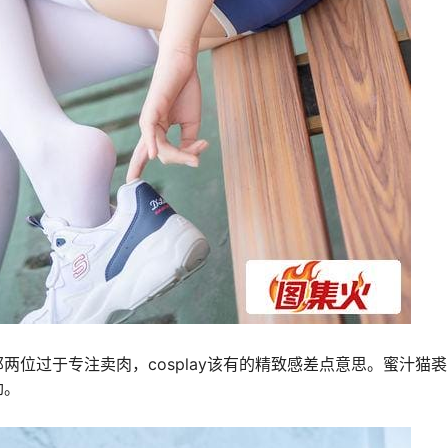
位过于专注卖肉，cosplay该有的精致感差点意思。蜜汁猫
劲。