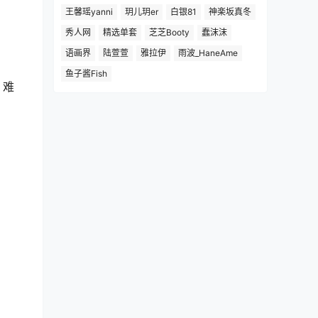
王馨瑶yanni
玥儿玥er
白银81
神楽坂真冬
秀人网
精选单套
芝芝Booty
蠢沫沫
语画界
陆萱萱
雅拉伊
雨波_HaneAme
鱼子酱Fish
，难