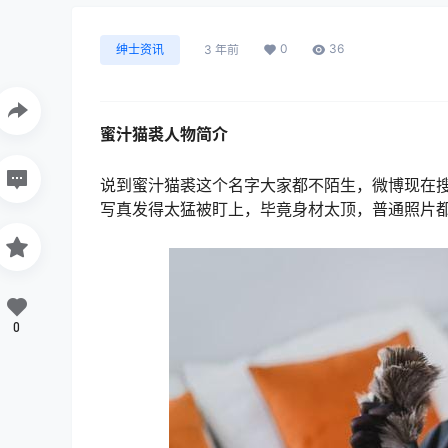
0
36
绅士资讯
3 年前
蜜汁猫裘人物简介
说到蜜汁猫裘这个名字大家都不陌生，微博现在
写真发得太猛被盯上，毕竟身材太顶，普通照片
0