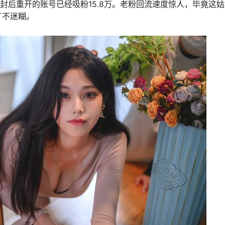
封后重开的账号已经吸粉15.8万。老粉回流速度惊人，毕竟这
了不迷糊。