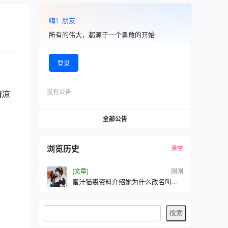
嗨！朋友
所有的伟大，都源于一个勇敢的开始
登录
没有公告
清凉
全部公告
浏览历史
清空
[文章]
刚刚
蜜汁猫裘资料介绍她为什么改名叫猫
个裘裘子？