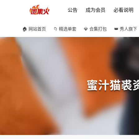
公告
成为会员
必看说明
🏠 网站首页
📁 精选单套
💎 合集打包
👑 秀人旗下
蜜汁猫裘