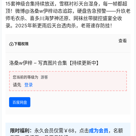
15套神级合集持续放送，雪糕衬衫天台湿身，每一帧都超
顶！微博@洛桑w伊梓动态追踪，硬盘告急预警——升玖老
师毛衣杀、喜多川海梦神还原、网袜丝带腿控盛宴全收
录。2025年新更雨后天台透肉杀，老哥速存防挂！
查看
下载权限
洛桑w伊梓 – 写真图片合集【持续更新中】
您当前的等级为
游客
请先
登录
百度网盘
限时福利：
永久会员仅需￥68，点击
成为会员
，名额