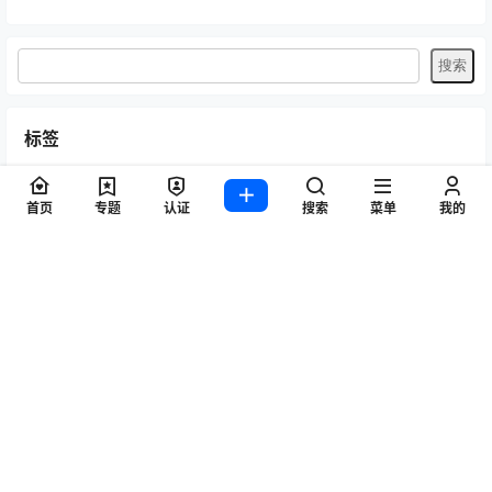
标签
Byoru
LRXX
Natsuko夏夏子
rioko凉凉子
Umeko J
vmb
首页
专题
认证
搜索
菜单
我的
yiko湿润兔
yuuhui玉汇
ZinieQ
丽柜
咬一口兔娘
唐安琪
喵糖印画
奈汐酱nice
妲己_Toxic
安然anran
小仓千代w
尤蜜荟
徐莉芝Booty
微密圈
抖娘-利世
日奈娇
星之迟迟
杏子Yada
杨晨晨Yome
林星阑
桜井宁宁
梦心玥
水淼aqua
洛璃LoLiSAMA
爱尤物(尤果网)
王雨纯
王馨瑶yanni
玥儿玥er
白银81
神楽坂真冬
秀人网
精选单套
芝芝Booty
蠢沫沫
语画界
陆萱萱
雅拉伊
雨波_HaneAme
鱼子酱Fish
Copyright © 2026
图集火-专注于每日搜集分享美女写真,合集资源,唯美写真,模