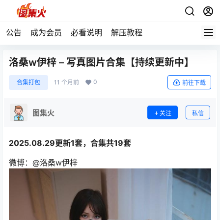
公告
成为会员
必看说明
解压教程
洛桑w伊梓 – 写真图片合集【持续更新中】
0
合集打包
11 个月前
前往下载
图集火
关注
私信
2025.08.29更新1套，合集共19套
微博：@洛桑w伊梓