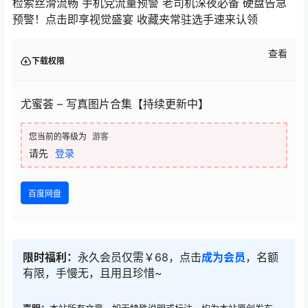
检索丝滑流畅 手机党流量预警 老司机深夜必备 硬盘告急
预警！点击即享视觉盛宴 收藏夹常驻选手速来认领
查看
下载权限
尤蜜荟 – 写真图片合集【持续更新中】
您当前的等级为
游客
请先
登录
百度网盘
限时福利：
永久会员仅需￥68，点击
成为会员
，名额
有限，手慢无，且用且珍惜~
声明：
本站所有文章，如无特殊说明或标注，均为本站原创发布。