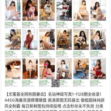
【尤蜜荟全网热图暴击】名站神级写真1-1128期全收录！
445G海量资源撑爆硬盘 高清原图无码直出 御姐甜妹纯欲
风全制霸 每日新鲜图包持续投喂 点击秒存永不失效 分类