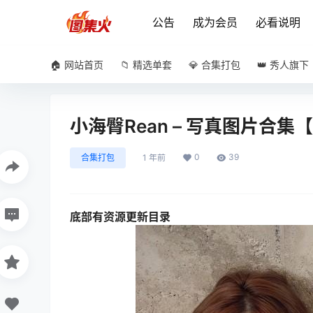
公告
成为会员
必看说明
🏠 网站首页
📁 精选单套
💎 合集打包
👑 秀人旗下
小海臀Rean – 写真图片合
0
39
合集打包
1 年前
底部有资源更新目录