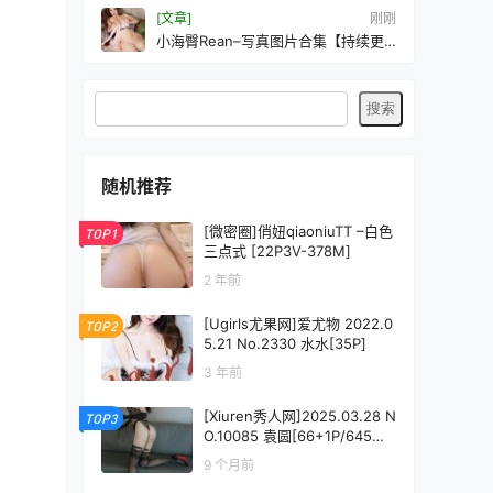
[文章]
刚刚
小海臀Rean–写真图片合集【持续更
新中】
随机推荐
[微密圈]俏妞qiaoniuTT –白色
TOP1
三点式 [22P3V-378M]
2 年前
[Ugirls尤果网]爱尤物 2022.0
TOP2
5.21 No.2330 水水[35P]
3 年前
[Xiuren秀人网]2025.03.28 N
TOP3
O.10085 袁圆[66+1P/645M
B]
9 个月前