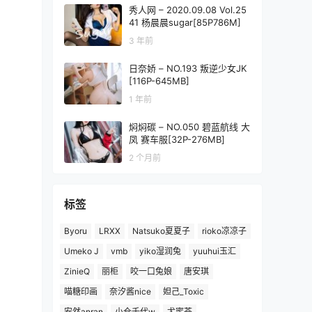
秀人网 – 2020.09.08 Vol.25
41 杨晨晨sugar[85P786M]
3 年前
日奈娇 – NO.193 叛逆少女JK
[116P-645MB]
1 年前
焖焖碳 – NO.050 碧蓝航线 大
凤 赛车服[32P-276MB]
2 个月前
标签
Byoru
LRXX
Natsuko夏夏子
rioko凉凉子
Umeko J
vmb
yiko湿润兔
yuuhui玉汇
ZinieQ
丽柜
咬一口兔娘
唐安琪
喵糖印画
奈汐酱nice
妲己_Toxic
安然anran
小仓千代w
尤蜜荟