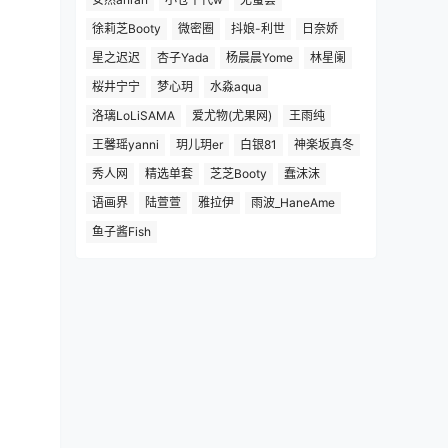
徐莉芝Booty
微密圈
抖娘-利世
日奈娇
星之迟迟
杏子Yada
杨晨晨Yome
林星阑
桜井宁宁
梦心玥
水淼aqua
洛璃LoLiSAMA
爱尤物(尤果网)
王雨纯
王馨瑶yanni
玥儿玥er
白银81
神楽坂真冬
秀人网
精选单套
芝芝Booty
蠢沫沫
语画界
陆萱萱
雅拉伊
雨波_HaneAme
鱼子酱Fish