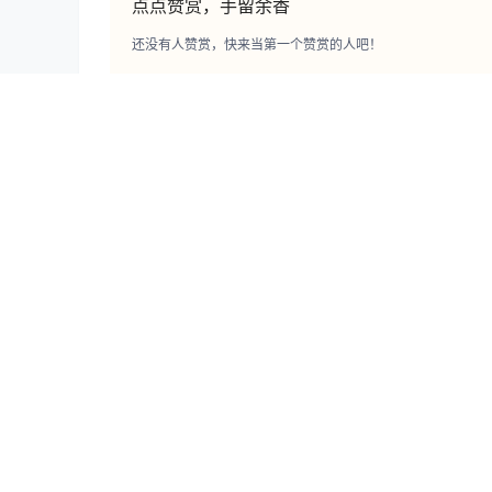
点点赞赏，手留余香
还没有人赞赏，快来当第一个赞赏的人吧！
vmb
徐珺大哥
合集打包
微密合集
雪嘤公主 – 微密圈写真&视频合集【持续更新中
2025-8-4 16:46:25
0 条回复
文章作者
管理员
A
M
欢迎您，新朋友，感谢参与互动！