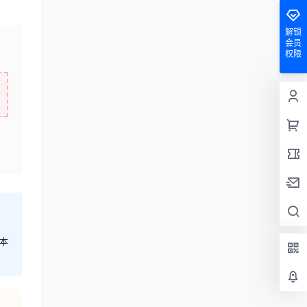
解锁
会员
权限
本