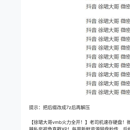
提示：把后缀改成7z后再解压
【徐珺大哥vmb火力全开！】老司机速存硬盘！
辣私房视角直戳XP！每周新鲜资源网盘秒传，后