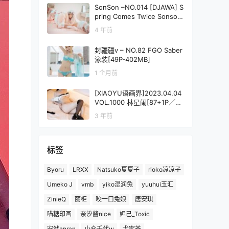
SonSon –NO.014 [DJAWA] S
pring Comes Twice Sonson
(손손) & Mozzi (모찌)[61P/53
4 年前
8MB]
封疆疆v – NO.82 FGO Saber
泳装[49P-402MB]
1 个月前
[XIAOYU语画界]2023.04.04
VOL.1000 林星阑[87+1P／61
4MB]
3 年前
标签
Byoru
LRXX
Natsuko夏夏子
rioko凉凉子
Umeko J
vmb
yiko湿润兔
yuuhui玉汇
ZinieQ
丽柜
咬一口兔娘
唐安琪
喵糖印画
奈汐酱nice
妲己_Toxic
安然anran
小仓千代w
尤蜜荟