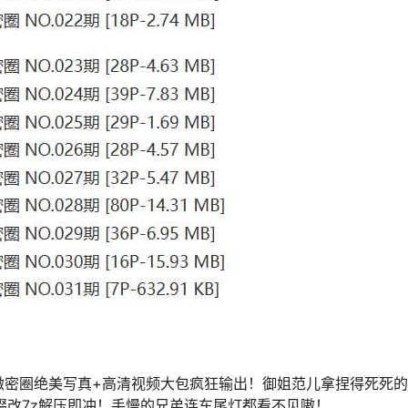
微密圈绝美写真+高清视频大包疯狂输出！御姐范儿拿捏得死死
缀改7z解压即冲！手慢的兄弟连车尾灯都看不见嗷！