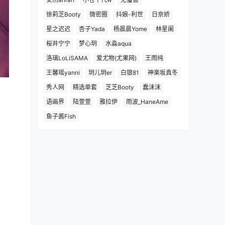
徐莉芝Booty
微密圈
抖娘-利世
日奈娇
星之迟迟
杏子Yada
杨晨晨Yome
林星阑
桜井宁宁
梦心玥
水淼aqua
洛璃LoLiSAMA
爱尤物(尤果网)
王雨纯
王馨瑶yanni
玥儿玥er
白银81
神楽坂真冬
秀人网
精选单套
芝芝Booty
蠢沫沫
语画界
陆萱萱
雅拉伊
雨波_HaneAme
鱼子酱Fish