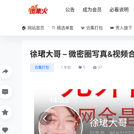
公告
成为会员
必看说明
🏠 网站首页
📁 精选单套
💎 合集打包
👑 秀人旗下
徐珺大哥 – 微密圈写真&视
0
37
合集打包
1 年前