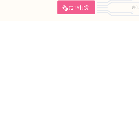
给TA打赏
共0
合集打包
】
七月喵子 – 写真图片合集【持续更新中】
2025-8-15 11:15:22
提
确