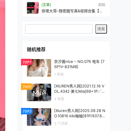
[文章]
刚刚
徐珺大哥–微密圈写真&视频合集【持
续更新中】
随机推荐
奈汐酱nice – NO.076 电车 [7
TOP1
5P1V-831MB]
1 年前
[XIUREN秀人网]2021.12.16 V
TOP2
OL.4342 美七Mia[69+1P／6
96MB]
3 年前
[Xiuren秀人网]2025.09.28 N
TOP3
O.10816 kiki柚柚[81P/937.88
MB]
3 个月前