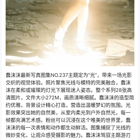
蠢沫沫最新写真图集NO.237主题定为“光”，带来一场光影
交织的视觉体验。照片聚焦光线与模特的完美融合，蠢沫
沫在柔和或璀璨的灯光下展现迷人姿态。整个系列28张高
清图片，文件大小272M，画质清晰细腻。蠢沫沫的造型简
约优雅，背景设计精心打造，营造出温暖梦幻的氛围。光
影效果突出她的自然美，从室内柔光到户外自然光，每一
帧都充满艺术感。粉丝可以沉浸在这个唯美的世界里，蠢
沫沫的每一次表情和动作都生动鲜活。图集捕捉了光线的
微妙变化，让观众感受摄影的魅力。蠢沫沫驾驭主题游刃