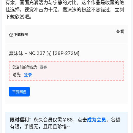
有余，画面充满活力与宁静的对比。这个作品是收藏的绝
佳选择，视觉冲击力十足。蠢沫沫的粉丝不容错过，立刻
下载欣赏吧。
查看
下载权限
蠢沫沫 – NO.237 光 [28P-272M]
您当前的等级为
游客
请先
登录
百度网盘
限时福利：
永久会员仅需￥68，点击
成为会员
，名额
有限，手慢无，且用且珍惜~