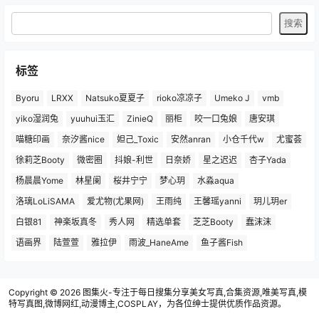
标签
Byoru
LRXX
Natsuko夏夏子
rioko凉凉子
Umeko J
vmb
yiko湿润兔
yuuhui玉汇
ZinieQ
丽柜
咬一口兔娘
唐安琪
喵糖印画
奈汐酱nice
妲己_Toxic
安然anran
小仓千代w
尤蜜荟
徐莉芝Booty
微密圈
抖娘-利世
日奈娇
星之迟迟
杏子Yada
杨晨晨Yome
林星阑
桜井宁宁
梦心玥
水淼aqua
洛璃LoLiSAMA
爱尤物(尤果网)
王雨纯
王馨瑶yanni
玥儿玥er
白银81
神楽坂真冬
秀人网
精选单套
芝芝Booty
蠢沫沫
语画界
陆萱萱
雅拉伊
雨波_HaneAme
鱼子酱Fish
Copyright © 2026
图集火-专注于每日搜集分享美女写真,合集资源,唯美写真,模
特写真图,微博网红,动漫博主,COSPLAY，为各位绅士提供优质作品资源。