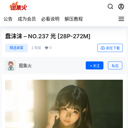
公告
成为会员
必看说明
解压教程
蠢沫沫 – NO.237 光 [28P-272M]
0
精选单套
2 年前
前往下载
图集火
关注
私信