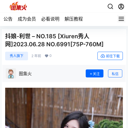
公告
成为会员
必看说明
解压教程
抖娘-利世 – NO.185 [Xiuren秀人
网]2023.06.28 NO.6991[75P-760M]
0
秀人旗下
2 年前
前往下载
图集火
关注
私信