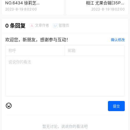
NO.6434 徐莉芝
相江 尤果合辑[35P／
Booty[87+1P／716MB]
84.9MB]
2023-8-19 8:02:00
2023-8-19 18:02:00
0 条回复
文章作者
管理员
A
M
欢迎您，新朋友，感谢参与互动！
确认修改
提交
暂无讨论，说说你的看法吧