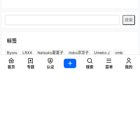
标签
Byoru
LRXX
Natsuko夏夏子
rioko凉凉子
Umeko J
vmb
yiko湿润兔
yuuhui玉汇
ZinieQ
丽柜
咬一口兔娘
唐安琪
首页
专题
认证
搜索
菜单
我的
喵糖印画
奈汐酱nice
妲己_Toxic
安然anran
小仓千代w
尤蜜荟
徐莉芝Booty
微密圈
抖娘-利世
日奈娇
星之迟迟
杏子Yada
杨晨晨Yome
林星阑
桜井宁宁
梦心玥
水淼aqua
洛璃LoLiSAMA
爱尤物(尤果网)
王雨纯
王馨瑶yanni
玥儿玥er
白银81
神楽坂真冬
秀人网
精选单套
芝芝Booty
蠢沫沫
语画界
陆萱萱
雅拉伊
雨波_HaneAme
鱼子酱Fish
Copyright © 2026
图集火-专注于每日搜集分享美女写真,合集资源,唯美写真,模