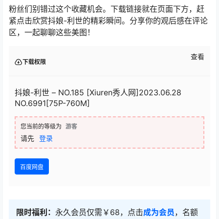
粉丝们别错过这个收藏机会。下载链接就在页面下方，赶
紧点击欣赏抖娘-利世的精彩瞬间。分享你的观后感在评论
区，一起聊聊这些美图！
查看
下载权限
抖娘-利世 – NO.185 [Xiuren秀人网]2023.06.28
NO.6991[75P-760M]
您当前的等级为
游客
请先
登录
百度网盘
限时福利：
永久会员仅需￥68，点击
成为会员
，名额