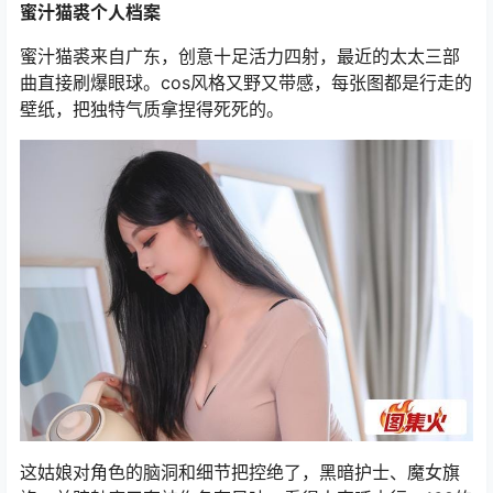
蜜汁猫裘个人档案
蜜汁猫裘来自广东，创意十足活力四射，最近的太太三部
曲直接刷爆眼球。cos风格又野又带感，每张图都是行走的
壁纸，把独特气质拿捏得死死的。
这姑娘对角色的脑洞和细节把控绝了，黑暗护士、魔女旗