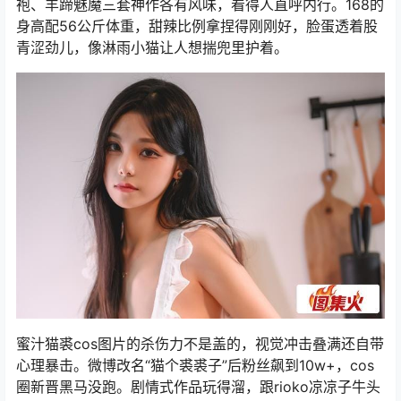
袍、羊蹄魅魔三套神作各有风味，看得人直呼内行。168的
身高配56公斤体重，甜辣比例拿捏得刚刚好，脸蛋透着股
青涩劲儿，像淋雨小猫让人想揣兜里护着。
蜜汁猫裘cos图片的杀伤力不是盖的，视觉冲击叠满还自带
心理暴击。微博改名“猫个裘裘子”后粉丝飙到10w+，cos
圈新晋黑马没跑。剧情式作品玩得溜，跟rioko凉凉子牛头