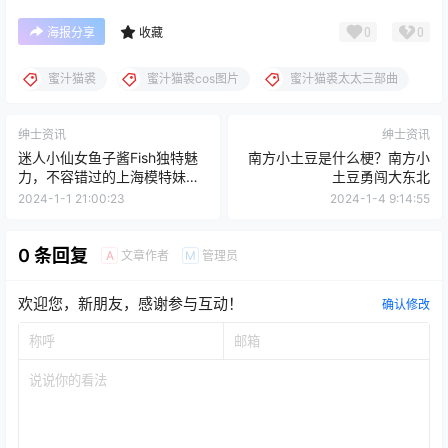
0
0
海报分享
收藏
蜜汁猫裘
蜜汁猫裘cos图片
蜜汁猫裘太太三部曲
绅士资讯
绅士资讯
迷人小仙女鱼子酱Fish独特魅
南方小土豆是什么梗？南方小
力，不容错过的上海模特妹
土豆勇闯大东北
纸！
2024-1-1 21:00:23
2024-1-4 9:14:55
0 条回复
文章作者
管理员
A
M
欢迎您，新朋友，感谢参与互动！
确认修改