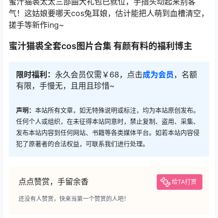
蜜汁猫裘太太三部曲大礼包已就位，手指头动起来别客
气！这姑娘要哪天cos兔耳娘，估计能把人萌到血槽清空，
搓手等新作ing~
蜜汁猫裘全套cos图片合集 有颜有料的福利博主
限时福利：
永久会员仅需￥68，点击
成为会员
，名额
有限，手慢无，且用且珍惜~
声明：
本站所有文章，如无特殊说明或标注，均为本站原创发布。
任何个人或组织，在未征得本站同意时，禁止复制、盗用、采集、
发布本站内容到任何网站、书籍等各类媒体平台。如若本站内容侵
犯了原著者的合法权益，可联系我们进行处理。
点点赞赏，手留余香
给TA打赏
还没有人赞赏，快来当第一个赞赏的人吧！