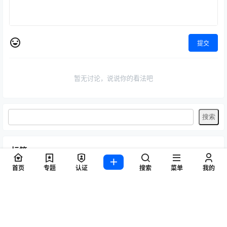
提交
暂无讨论，说说你的看法吧
标签
首页
专题
认证
搜索
菜单
我的
Byoru
LRXX
Natsuko夏夏子
rioko凉凉子
Umeko J
vmb
yiko湿润兔
yuuhui玉汇
ZinieQ
丽柜
咬一口兔娘
唐安琪
喵糖印画
奈汐酱nice
妲己_Toxic
安然anran
小仓千代w
尤蜜荟
徐莉芝Booty
微密圈
抖娘-利世
日奈娇
星之迟迟
杏子Yada