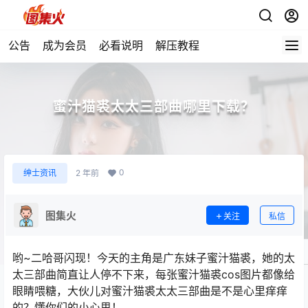
公告
成为会员
必看说明
解压教程
蜜汁猫裘太太三部曲哪里下载？
0
绅士资讯
2 年前
图集火
关注
私信
哟~二哈哥闪现！今天的主角是广东妹子蜜汁猫裘，她的太
太三部曲简直让人停不下来，每张蜜汁猫裘cos图片都像给
眼睛喂糖，大伙儿对蜜汁猫裘太太三部曲是不是心里痒痒
的？懂你们的小心思！