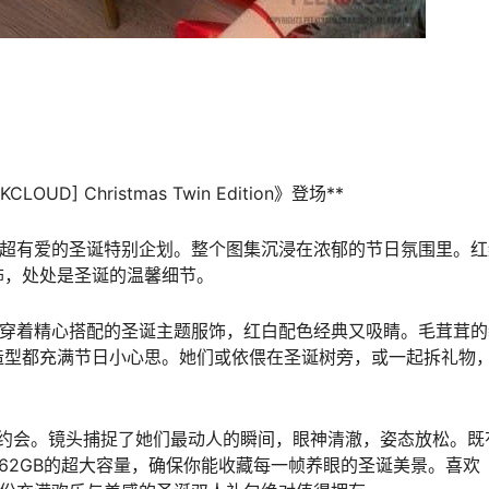
：
LOUD] Christmas Twin Edition》登场**
带来超有爱的圣诞特别企划。整个图集沉浸在浓郁的节日氛围里。
饰，处处是圣诞的温馨细节。
ka穿着精心搭配的圣诞主题服饰，红白配色经典又吸睛。毛茸茸的
造型都充满节日小心思。她们或依偎在圣诞树旁，或一起拆礼物
人约会。镜头捕捉了她们最动人的瞬间，眼神清澈，姿态放松。既
.62GB的超大容量，确保你能收藏每一帧养眼的圣诞美景。喜欢