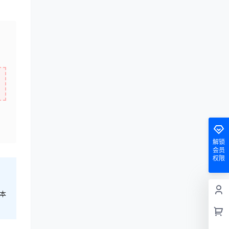
解锁
会员
权限
本