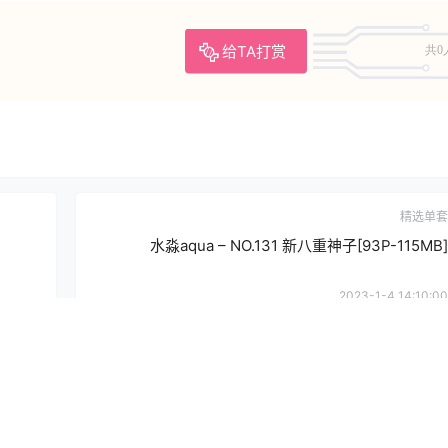
给TA打赏
共0
精选单套
水淼aqua – NO.131 新八重神子[93P-115MB]
2023-1-4 14:10:00
提
确