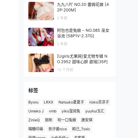
九九八吖 NO.20 蕾姆花嫁 [4
2P-200M]
2 年前
阿包也是兔娘 – NO.085 巫女
浴池 [58P1V-2.37G]
2 年前
[Ugirls尤果网]爱尤物专辑 N
O.2952 甜味心醉 歆瑶[35P]
10 个月前
标签
Byoru
LRXX
Natsuko夏夏子
rioko凉凉子
Umeko J
vmb
yiko湿润兔
yuuhui玉汇
ZinieQ
丽柜
咬一口兔娘
唐安琪
喵糖印画
奈汐酱nice
妲己_Toxic
安然anran
小仓千代w
尤蜜荟