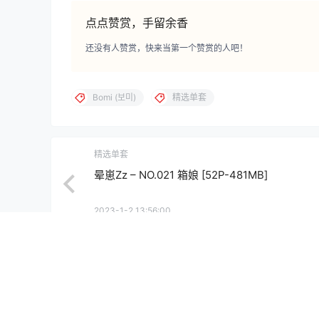
点点赞赏，手留余香
还没有人赞赏，快来当第一个赞赏的人吧！
Bomi (보미)
精选单套
精选单套
晕崽Zz – NO.021 箱娘 [52P-481MB]
2023-1-2 13:56:00
0 条回复
文章作者
管理员
A
M
欢迎您，新朋友，感谢参与互动！