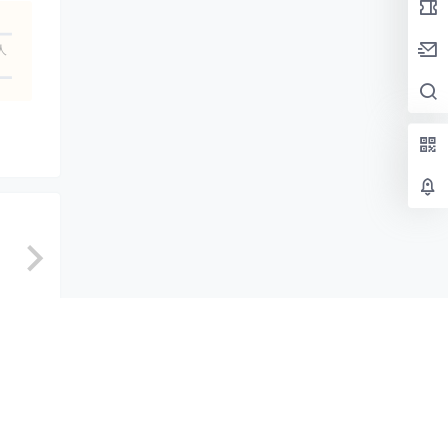
人
示标题
认修改