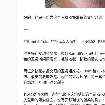
好的，这是一份为这个写真图集准备的文字介绍
---
**Bomi & Yuka 的圣诞双人派对！《NO.53 [PEEKC
准备好迎接甜蜜暴击！模特Bomi和Yuka联手
色的圣诞树闪闪发光，毛绒地毯，精致的雪花挂
两位女孩化身最亮眼的圣诞姐妹花。Bomi和Yu
饰、俏皮的麋鹿发箍、闪亮的亮片短裙，每一套
容灿烂，互动自然又甜蜜。
115张高清大图，完整记录下这场梦幻的圣诞双
皮互动的可爱画面，也有安静凝视的温柔时刻。1