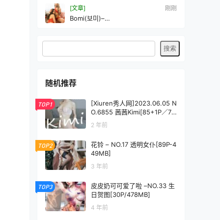
[文章]
刚刚
Bomi(보미)–
NO.53[PEEKCLOUD]Yuka&Bomi-
ChristmasTwinEditionXmas[115P-
1.62GM]
随机推荐
[Xiuren秀人网]2023.06.05 N
TOP1
O.6855 茜茜Kimi[85+1P／76
0MB]
2 年前
花铃 – NO.17 透明女仆[89P-4
TOP2
49MB]
3 年前
皮皮奶可可爱了啦 –NO.33 生
TOP3
日贺图[30P/478MB]
4 年前