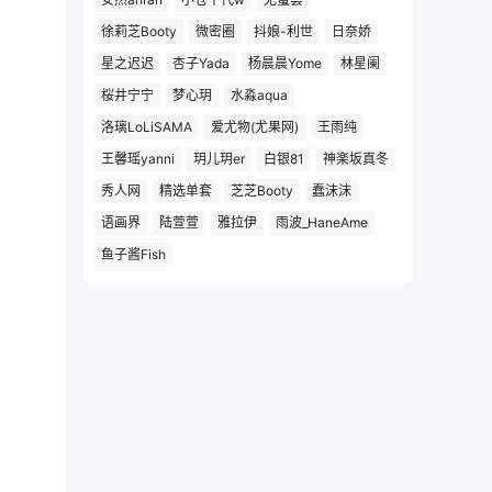
徐莉芝Booty
微密圈
抖娘-利世
日奈娇
星之迟迟
杏子Yada
杨晨晨Yome
林星阑
桜井宁宁
梦心玥
水淼aqua
洛璃LoLiSAMA
爱尤物(尤果网)
王雨纯
王馨瑶yanni
玥儿玥er
白银81
神楽坂真冬
秀人网
精选单套
芝芝Booty
蠢沫沫
语画界
陆萱萱
雅拉伊
雨波_HaneAme
鱼子酱Fish