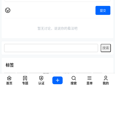
提交
暂无讨论，说说你的看法吧
标签
Byoru
LRXX
Natsuko夏夏子
rioko凉凉子
Umeko J
vmb
yiko湿润兔
yuuhui玉汇
ZinieQ
丽柜
咬一口兔娘
唐安琪
首页
专题
认证
搜索
菜单
我的
喵糖印画
奈汐酱nice
妲己_Toxic
安然anran
小仓千代w
尤蜜荟
徐莉芝Booty
微密圈
抖娘-利世
日奈娇
星之迟迟
杏子Yada
杨晨晨Yome
林星阑
桜井宁宁
梦心玥
水淼aqua
洛璃LoLiSAMA
爱尤物(尤果网)
王雨纯
王馨瑶yanni
玥儿玥er