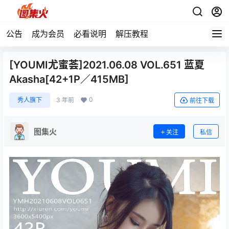
公告
成为会员
必看说明
解压教程
[YOUMI尤蜜荟]2021.06.08 VOL.651 蓝夏
Akasha[42+1P／415MB]
0
秀人旗下
3 年前
前往下载
图集火
关注
私信