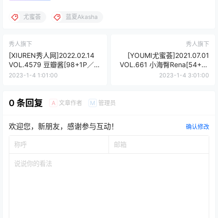
尤蜜荟
蓝夏Akasha
秀人旗下
秀人旗下
[XIUREN秀人网]2022.02.14
[YOUMI尤蜜荟]2021.07.01
VOL.4579 豆瓣酱[98+1P／
VOL.661 小海臀Rena[54+1P
934MB]
／523MB]
2023-1-4 1:01:00
2023-1-4 3:01:00
0 条回复
文章作者
管理员
A
M
欢迎您，新朋友，感谢参与互动！
确认修改