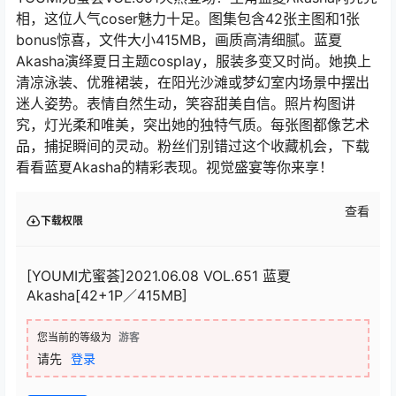
相，这位人气coser魅力十足。图集包含42张主图和1张
bonus惊喜，文件大小415MB，画质高清细腻。蓝夏
Akasha演绎夏日主题cosplay，服装多变又时尚。她换上
清凉泳装、优雅裙装，在阳光沙滩或梦幻室内场景中摆出
迷人姿势。表情自然生动，笑容甜美自信。照片构图讲
究，灯光柔和唯美，突出她的独特气质。每张图都像艺术
品，捕捉瞬间的灵动。粉丝们别错过这个收藏机会，下载
看看蓝夏Akasha的精彩表现。视觉盛宴等你来享！
查看
下载权限
[YOUMI尤蜜荟]2021.06.08 VOL.651 蓝夏
Akasha[42+1P／415MB]
您当前的等级为
游客
请先
登录