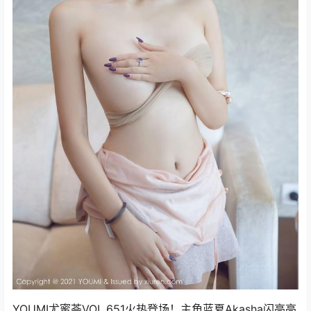
YOUMI尤蜜荟VOL.651火热登场！主角蓝夏Akasha闪亮亮