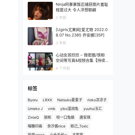
Ninja阿寨寨叛忍捕获图片羞耻
程度过大 令人浮想联翩
3 年前
[Ugirls尤果网]爱尤物 2022.0
8.07 No.2385 乔安娜[35P]
3 年前
心动女孩欣欣 – 微密圈/铁粉
空间等写真&视频合集【持续
更新中】
4 个月前
标签
Byoru
LRXX
Natsuko夏夏子
rioko凉凉子
Umeko J
vmb
yiko湿润兔
yuuhui玉汇
ZinieQ
丽柜
咬一口兔娘
唐安琪
喵糖印画
奈汐酱nice
妲己_Toxic
安然anran
小仓千代w
尤蜜荟