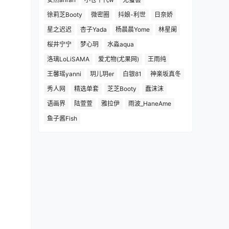
徐莉芝Booty
微密圈
抖娘-利世
日奈娇
星之迟迟
杏子Yada
杨晨晨Yome
林星阑
桜井宁宁
梦心玥
水淼aqua
洛璃LoLiSAMA
爱尤物(尤果网)
王雨纯
王馨瑶yanni
玥儿玥er
白银81
神楽坂真冬
秀人网
精选单套
芝芝Booty
蠢沫沫
语画界
陆萱萱
雅拉伊
雨波_HaneAme
鱼子酱Fish