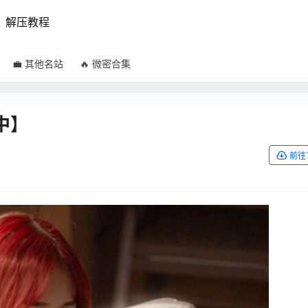
解压教程
💼 其他名站
🔥 微密合集
中】
前往