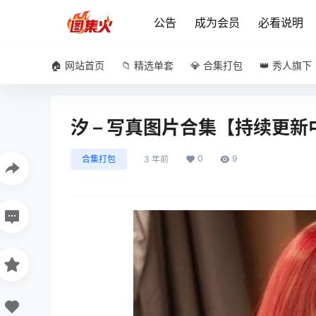
公告
成为会员
必看说明
🏠 网站首页
📁 精选单套
💎 合集打包
👑 秀人旗下
汐 – 写真图片合集【持续更新
0
9
合集打包
3 年前