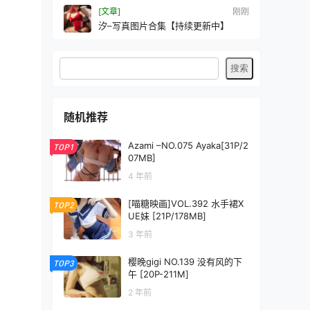
[文章]
刚刚
汐–写真图片合集【持续更新中】
随机推荐
Azami –NO.075 Ayaka[31P/2
TOP1
07MB]
4 年前
[喵糖映画]VOL.392 水手裙X
TOP2
UE妹 [21P/178MB]
3 年前
樱晚gigi NO.139 没有风的下
TOP3
午 [20P-211M]
2 年前