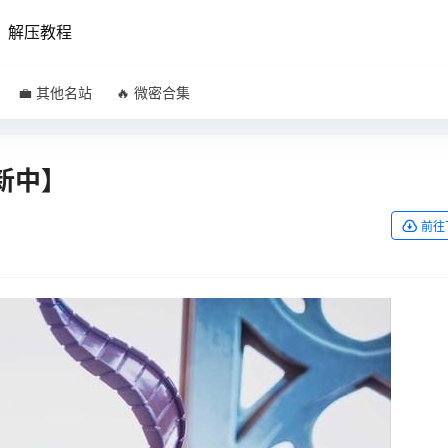
解压教程
💼 其他名站
🔥 微密合集
新中】
前往