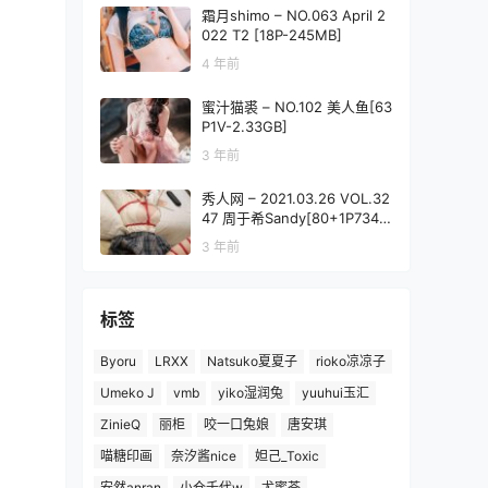
霜月shimo – NO.063 April 2
022 T2 [18P-245MB]
4 年前
蜜汁猫裘 – NO.102 美人鱼[63
P1V-2.33GB]
3 年前
秀人网 – 2021.03.26 VOL.32
47 周于希Sandy[80+1P734
M]
3 年前
标签
Byoru
LRXX
Natsuko夏夏子
rioko凉凉子
Umeko J
vmb
yiko湿润兔
yuuhui玉汇
ZinieQ
丽柜
咬一口兔娘
唐安琪
喵糖印画
奈汐酱nice
妲己_Toxic
安然anran
小仓千代w
尤蜜荟