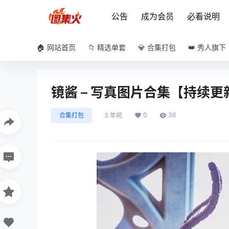
公告
成为会员
必看说明
🏠 网站首页
📁 精选单套
💎 合集打包
👑 秀人旗下
镜酱 – 写真图片合集【持续更
0
36
合集打包
3 年前