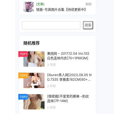
[文章]
刚刚
镜酱–写真图片合集【持续更新中】
随机推荐
果团网 – 2017.12.04 Vol.102
TOP1
白色连体内衣[70+1P663M]
3 年前
[Xiuren秀人网]2023.09.05 N
TOP2
O.7335 李雅柔182CM[60+1
P/656MB]
2 年前
[微密圈]不爱笑的赛琳 –豹纹
TOP3
连体[7P-14M]
2 年前