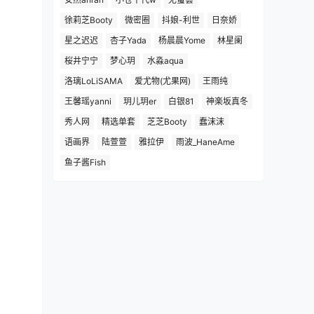
徐莉芝Booty
微密圈
抖娘-利世
日奈娇
星之迟迟
杏子Yada
杨晨晨Yome
林星阑
桜井宁宁
梦心玥
水淼aqua
洛璃LoLiSAMA
爱尤物(尤果网)
王雨纯
王馨瑶yanni
玥儿玥er
白银81
神楽坂真冬
秀人网
精选单套
芝芝Booty
蠢沫沫
语画界
陆萱萱
雅拉伊
雨波_HaneAme
鱼子酱Fish