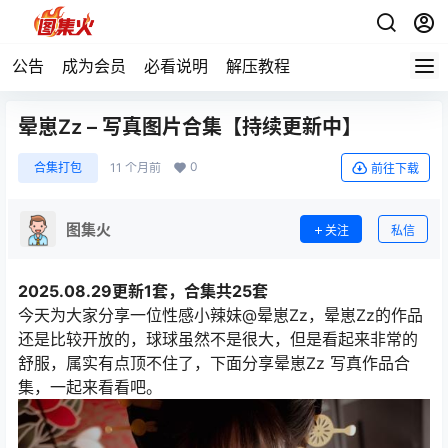
公告
成为会员
必看说明
解压教程
晕崽Zz – 写真图片合集【持续更新中】
0
合集打包
11 个月前
前往下载
图集火
关注
私信
2025.08.29更新1套，合集共25套
今天为大家分享一位性感小辣妹@晕崽Zz，晕崽Zz的作品
还是比较开放的，球球虽然不是很大，但是看起来非常的
舒服，属实有点顶不住了，下面分享晕崽Zz 写真作品合
集，一起来看看吧。