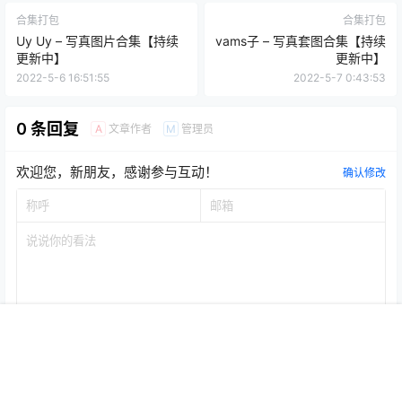
合集打包
合集打包
Uy Uy – 写真图片合集【持续
vams子 – 写真套图合集【持续
更新中】
更新中】
2022-5-6 16:51:55
2022-5-7 0:43:53
0 条回复
文章作者
管理员
A
M
欢迎您，新朋友，感谢参与互动！
确认修改
首页
专题
认证
搜索
菜单
我的
提交