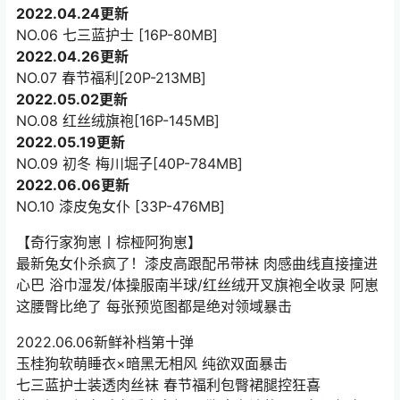
2022.04.24更新
NO.06 七三蓝护士 [16P-80MB]
2022.04.26更新
NO.07 春节福利[20P-213MB]
2022.05.02更新
NO.08 红丝绒旗袍[16P-145MB]
2022.05.19更新
NO.09 初冬 梅川堀子[40P-784MB]
2022.06.06更新
NO.10 漆皮兔女仆 [33P-476MB]
【奇行家狗崽丨棕桠阿狗崽】
最新兔女仆杀疯了！漆皮高跟配吊带袜 肉感曲线直接撞进
心巴 浴巾湿发/体操服南半球/红丝绒开叉旗袍全收录 阿崽
这腰臀比绝了 每张预览图都是绝对领域暴击
2022.06.06新鲜补档第十弹
玉桂狗软萌睡衣×暗黑无相风 纯欲双面暴击
七三蓝护士装透肉丝袜 春节福利包臀裙腿控狂喜