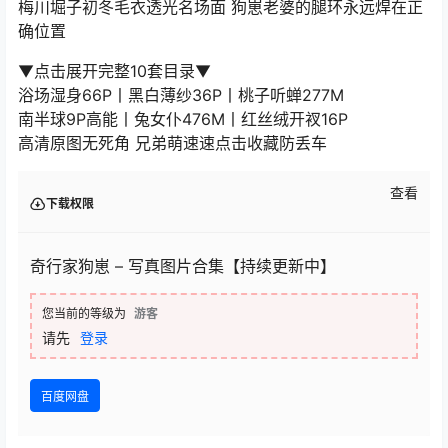
梅川堀子初冬毛衣透光名场面 狗崽老婆的腿环永远焊在正
确位置
▼点击展开完整10套目录▼
浴场湿身66P丨黑白薄纱36P丨桃子听蝉277M
南半球9P高能丨兔女仆476M丨红丝绒开衩16P
高清原图无死角 兄弟萌速速点击收藏防丢车
查看
下载权限
奇行家狗崽 – 写真图片合集【持续更新中】
您当前的等级为
游客
请先
登录
百度网盘