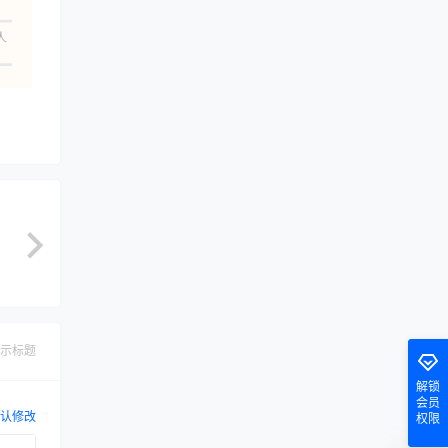
人
示标题
解锁
会员
认修改
权限