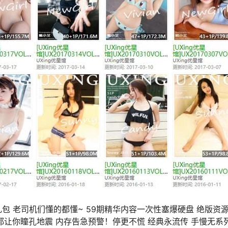
 老司机们懂的都懂~ 59期精华内容一次性塞爆硬盘 绝版资源
帧都让你瞳孔地震 内存告急预警！停更不慌 经典永流传 手慢无系