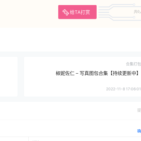
给TA打赏
共0
合集打包
椒妮佐仁 – 写真图包合集【持续更新中】
2022-11-8 17:06:01
提
确