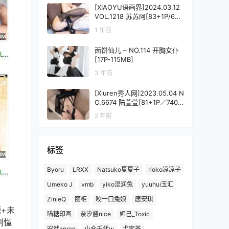
[XIAOYU语画界]2024.03.12
VOL.1218 苏苏阿[83+1P/685
MB]
1 年前
面饼仙儿 – NO.114 开胸女仆
[17P-115MB]
3 年前
[Xiuren秀人网]2023.05.04 N
O.6674 陆萱萱[81+1P／740M
B]
2 年前
标签
Byoru
LRXX
Natsuko夏夏子
rioko凉凉子
Umeko J
vmb
yiko湿润兔
yuuhui玉汇
ZinieQ
丽柜
咬一口兔娘
唐安琪
+未
喵糖印画
奈汐酱nice
妲己_Toxic
列懂
安然anran
小仓千代w
尤蜜荟