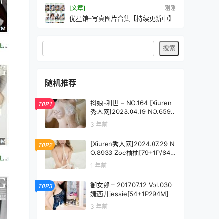
[文章]
刚刚
优星馆–写真图片合集【持续更新中】
随机推荐
抖娘-利世 – NO.164 [Xiuren
TOP1
秀人网]2023.04.19 NO.6599
[50P-407MB]
3 年前
[Xiuren秀人网]2024.07.29 N
TOP2
O.8933 Zoe柚柚[79+1P/646
MB]
1 年前
御女郎 – 2017.07.12 Vol.030
TOP3
婕西儿jessie[54+1P294M]
3 年前