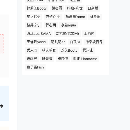
徐莉芝Booty
微密圈
抖娘-利世
日奈娇
星之迟迟
杏子Yada
杨晨晨Yome
林星阑
桜井宁宁
梦心玥
水淼aqua
洛璃LoLiSAMA
爱尤物(尤果网)
王雨纯
王馨瑶yanni
玥儿玥er
白银81
神楽坂真冬
秀人网
精选单套
芝芝Booty
蠢沫沫
语画界
陆萱萱
雅拉伊
雨波_HaneAme
鱼子酱Fish
本