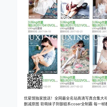
优星馆独家放送！全网最全名站高清写真合集大礼包
删减原图 软萌妹子到御姐系coser全制霸 每一