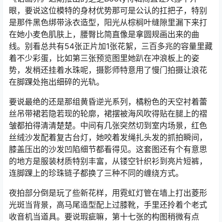
眼，要说这位模特的身材优势那可是公认的扛把子，特别
是那件黑色绑带泳衣造型，阳光从棕榈叶缝隙里漏下来打
在她小麦色肌肤上，腰臀比简直像是拿圆规画出来的曲
线。别看总共有54张正片加1张花絮，三百多兆的容量里藏
着不少彩蛋，比如第三张预览图里她趴在冲浪板上的姿
势，发梢还挂着水珠呢，摄影师特意用了慢门拍摄让浪花
在脚踝处拖出细碎的光轨。
要说最绝的还是那组黄昏逆光系列，橘粉色的天空衬着蕾
丝吊带裙若隐若现的轮廓，裙摆被海风吹得贴在腿上的褶
皱都拍得清清楚楚。中间有几张突然切到室内场景，红色
丝绒沙发配着复古台灯，她咬着发绳扎头发的抓拍瞬间，
膝盖压出的沙发凹陷细节都看得见。这套图还有个有意思
的地方是服装材质特别丰富，从镂空针织衫到亮片短裤，
连脚踝上的珍珠链子都换了三种不同的缠绕方式。
夜拍部分倒是玩了些新花样，用霓虹灯管在墙上打出菱形
光斑当背景，高马尾造型配上过膝靴，手里还拎着个老式
收音机当道具。要说瑕疵嘛，第十七张的构图稍微有点