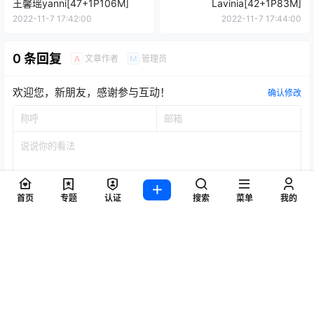
王馨瑶yanni[47+1P106M]
Lavinia[42+1P83M]
2022-11-7 17:42:00
2022-11-7 17:44:00
0 条回复
文章作者
管理员
A
M
欢迎您，新朋友，感谢参与互动！
确认修改
首页
专题
认证
搜索
菜单
我的
提交
暂无讨论，说说你的看法吧