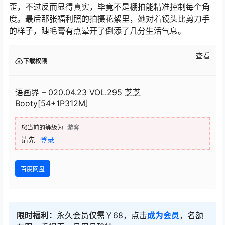
歪，不过反而显得真实，毕竟不是棚拍能精准控制每个角
度。最后那张福利照的拍摄花絮里，她对着镜头比剪刀手
的样子，睫毛膏有点晕开了倒添了几分生活气息。
查看
下载权限
语画界 – 020.04.23 VOL.295 芝芝
Booty[54+1P312M]
您当前的等级为
游客
请先
登录
百度网盘
限时福利：
永久会员仅需￥68，点击
成为会员
，名额