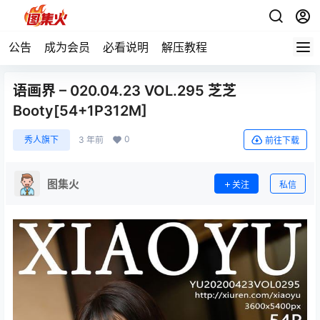
公告
成为会员
必看说明
解压教程
语画界 – 020.04.23 VOL.295 芝芝
Booty[54+1P312M]
0
秀人旗下
3 年前
前往下载
图集火
关注
私信