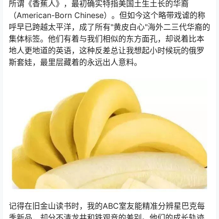
所谓《香蕉人》，最初确实特指美国土生土长的华裔
（American-Born Chinese）。但如今这个略带戏谑的称
呼早已跨越太平洋，成了所有"黄皮白心"海外二三代华裔的
集体标签。他们有着与我们相似的东方面孔，却说着比本
地人更地道的英语，这种反差总让我想起小时候玩的俄罗
斯套娃，最里层藏着的永远出人意料。
记得在旧金山读书时，我的ABC室友能精准分辨星巴克每
季新品，却分不清龙井和铁观音的差别。他们的成长轨迹