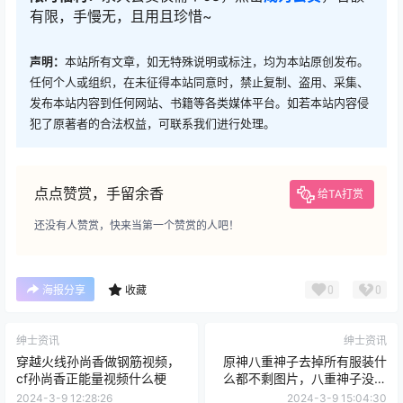
有限，手慢无，且用且珍惜~
声明：
本站所有文章，如无特殊说明或标注，均为本站原创发布。
任何个人或组织，在未征得本站同意时，禁止复制、盗用、采集、
发布本站内容到任何网站、书籍等各类媒体平台。如若本站内容侵
犯了原著者的合法权益，可联系我们进行处理。
点点赞赏，手留余香
给TA打赏
还没有人赞赏，快来当第一个赞赏的人吧！
0
0
海报分享
收藏
绅士资讯
绅士资讯
穿越火线孙尚香做钢筋视频，
原神八重神子去掉所有服装什
cf孙尚香正能量视频什么梗
么都不剩图片，八重神子没有
衣服的样子是啥梗
2024-3-9 12:28:26
2024-3-9 15:04:30