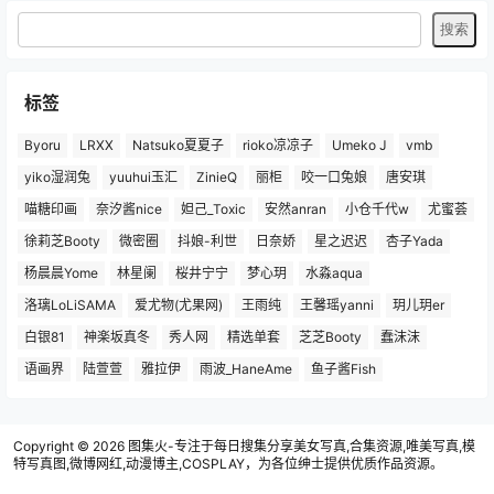
标签
Byoru
LRXX
Natsuko夏夏子
rioko凉凉子
Umeko J
vmb
yiko湿润兔
yuuhui玉汇
ZinieQ
丽柜
咬一口兔娘
唐安琪
喵糖印画
奈汐酱nice
妲己_Toxic
安然anran
小仓千代w
尤蜜荟
徐莉芝Booty
微密圈
抖娘-利世
日奈娇
星之迟迟
杏子Yada
杨晨晨Yome
林星阑
桜井宁宁
梦心玥
水淼aqua
洛璃LoLiSAMA
爱尤物(尤果网)
王雨纯
王馨瑶yanni
玥儿玥er
白银81
神楽坂真冬
秀人网
精选单套
芝芝Booty
蠢沫沫
语画界
陆萱萱
雅拉伊
雨波_HaneAme
鱼子酱Fish
Copyright © 2026
图集火-专注于每日搜集分享美女写真,合集资源,唯美写真,模
特写真图,微博网红,动漫博主,COSPLAY，为各位绅士提供优质作品资源。