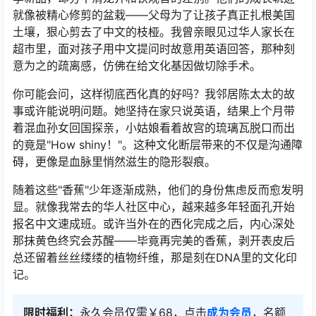
就像被精心修剪的盆栽——父母为了让孩子真正扎根美国
土壤，狠心剪去了中文的枝桠。我曾亲眼见过华人家长在
超市里，面对孩子用中文提问时故意用英语回答，那种刻
意为之的疏离感，仿佛在给文化基因做切除手术。
你可能会问，这样彻底西化真的好吗？我邻居陈太太的故
事或许能说明问题。她坚持在家只说英语，结果上个月带
着混血孙女回国探亲，小姑娘看着故宫的琉璃瓦脱口而出
的竟是"How shiny！"。这种文化断层带来的不仅是沟通障
碍，更像是血脉里悄然滋生的隐形裂痕。
随着这些"香蕉"少年逐渐成熟，他们的身份焦虑反而愈发明
显。就像我常去的华人社区中心，越来越多年轻面孔开始
报名中文速成班。或许当外在的西化完成之后，内心深处
那抹黄色终究会苏醒——毕竟再完美的香蕉，剥开表皮后
总还留着丝丝缕缕的植物纤维，那是刻在DNA里的文化印
记。
限时福利：
永久会员仅需￥68，点击
成为会员
，名额