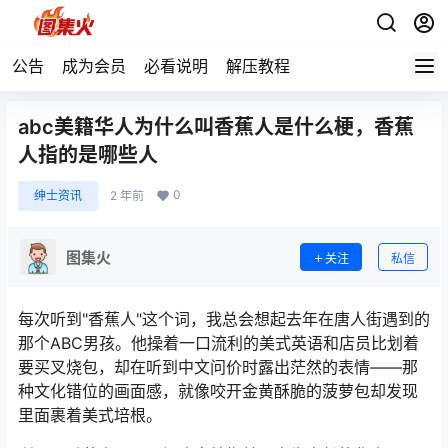
公告
成为会员
必看说明
解压教程
abc美籍华人为什么叫香蕉人是什么梗，香蕉
人指的是哪些人
0
绅士资讯
2 年前
图集火
关注
私信
每次听到"香蕉人"这个词，我总会想起去年在唐人街遇到的
那个ABC男孩。他操着一口流利的美式英语和店员比划着
要买叉烧包，却在听到中文问价时露出茫然的表情——那
种文化错位的画面感，就像咬开金黄酥脆的菠萝包却发现
里面裹着美式培根。