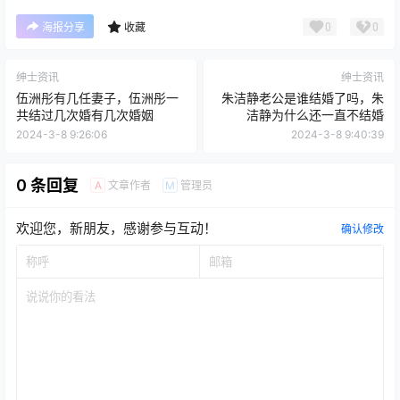
0
0
海报分享
收藏
绅士资讯
绅士资讯
伍洲彤有几任妻子，伍洲彤一
朱洁静老公是谁结婚了吗，朱
共结过几次婚有几次婚姻
洁静为什么还一直不结婚
2024-3-8 9:26:06
2024-3-8 9:40:39
0 条回复
文章作者
管理员
A
M
欢迎您，新朋友，感谢参与互动！
确认修改