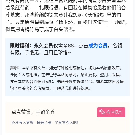
终只有高氏一人，这在三宫六院的年代简直像白瓷盏里养
着朵红芍药——扎眼得很。有回我在博物馆见着他们的合
葬墓志，那些缠绵的铭文竟让我想起《长恨歌》里的句
子。只是唐明皇到底负了杨玉环，而我们这位"十三团练"，
倒真把青梅竹马守成了白头偕老。
限时福利：
永久会员仅需￥68，点击
成为会员
，名额
有限，手慢无，且用且珍惜~
声明：
本站所有文章，如无特殊说明或标注，均为本站原创发布。
任何个人或组织，在未征得本站同意时，禁止复制、盗用、采集、
发布本站内容到任何网站、书籍等各类媒体平台。如若本站内容侵
犯了原著者的合法权益，可联系我们进行处理。
点点赞赏，手留余香
给TA打赏
还没有人赞赏，快来当第一个赞赏的人吧！