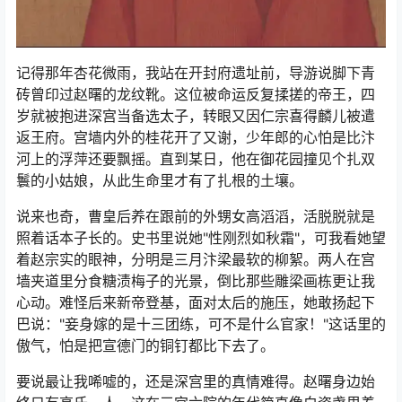
记得那年杏花微雨，我站在开封府遗址前，导游说脚下青
砖曾印过赵曙的龙纹靴。这位被命运反复揉搓的帝王，四
岁就被抱进深宫当备选太子，转眼又因仁宗喜得麟儿被遣
返王府。宫墙内外的桂花开了又谢，少年郎的心怕是比汴
河上的浮萍还要飘摇。直到某日，他在御花园撞见个扎双
鬟的小姑娘，从此生命里才有了扎根的土壤。
说来也奇，曹皇后养在跟前的外甥女高滔滔，活脱脱就是
照着话本子长的。史书里说她"性刚烈如秋霜"，可我看她望
着赵宗实的眼神，分明是三月汴梁最软的柳絮。两人在宫
墙夹道里分食糖渍梅子的光景，倒比那些雕梁画栋更让我
心动。难怪后来新帝登基，面对太后的施压，她敢扬起下
巴说："妾身嫁的是十三团练，可不是什么官家！"这话里的
傲气，怕是把宣德门的铜钉都比下去了。
要说最让我唏嘘的，还是深宫里的真情难得。赵曙身边始