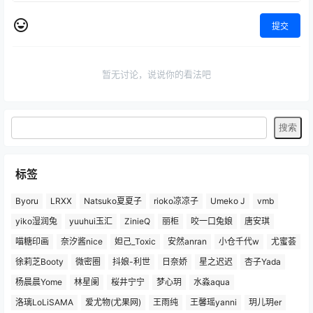
提交
暂无讨论，说说你的看法吧
标签
Byoru
LRXX
Natsuko夏夏子
rioko凉凉子
Umeko J
vmb
yiko湿润兔
yuuhui玉汇
ZinieQ
丽柜
咬一口兔娘
唐安琪
喵糖印画
奈汐酱nice
妲己_Toxic
安然anran
小仓千代w
尤蜜荟
徐莉芝Booty
微密圈
抖娘-利世
日奈娇
星之迟迟
杏子Yada
杨晨晨Yome
林星阑
桜井宁宁
梦心玥
水淼aqua
洛璃LoLiSAMA
爱尤物(尤果网)
王雨纯
王馨瑶yanni
玥儿玥er