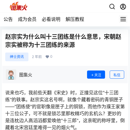
公告
成为会员
必看说明
解压教程
赵宗实为什么叫十三团练是什么意思，宋朝赵
宗实被称为十三团练的来源
0
绅士资讯
2 年前
图集火
关注
私信
说来也巧，我前些天翻《宋史》时，正撞见这位"十三团
练"的轶事。赵宗实这名号啊，就像个藏着密码的青铜匣子
——"团练使"的官职像是匣子上的铜锁，而他作为濮王家第
十三位公子，可不就是锁芯里那枚精巧的玄机么？更妙的
是连枕边人高滔滔都爱唤他"十三郎"，这亲昵的称呼里，倒
藏着北宋宫廷里难得一见的烟火气。