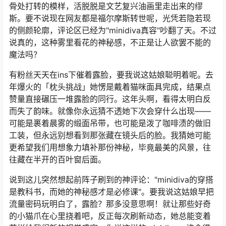
骨处打转的模样，活脱脱是文艺复兴油画里走出来的缪
斯。要不说现在网友都是福尔摩斯转世呢，光凭若隐若现
的侧颜轮廓，评论区已经为"minidiva真容"吵翻了天。不过
说真的，这种雾里看花的神秘感，不正是让人欲罢不能的
魔法吗？
有粉丝天天在ins下催着露脸，要我说这姑娘聪明着呢。去
年爆火的「枕头挑战」她愣是戴着猫咪面具完成，结果点
赞量直接碾压一堆露脸的同行。这年头啊，看得太明白反
而失了韵味。就像你永远猜不透她下次会穿什么出现——
可能是裹着晨雾的缎面吊带，也可能是泼了咖啡渍的做旧
工装，但永远别想看到那张藏在镜头后的脸。我猜她可能
更希望我们用想象力填补那份神秘，毕竟最美的风景，往
往藏在半开的百叶窗后面。
说到这儿突然想起前阵子刷到的神评论："minidiva的穿搭
是教科书，而她的神秘感才是必修课"。要我说这姑娘早把
流量密码玩明白了，露脸？那多没意思啊！就让那些好奇
的小猫爪在心里挠着吧，反正每次刷新动态，她总能变着