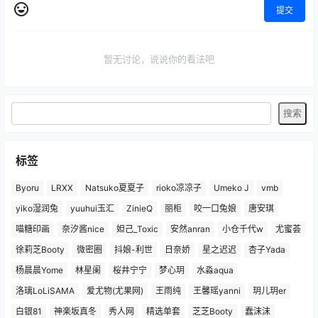
提交
暂无讨论，说说你的看法吧
标签
Byoru
LRXX
Natsuko夏夏子
rioko凉凉子
Umeko J
vmb
yiko湿润兔
yuuhui玉汇
ZinieQ
丽柜
咬一口兔娘
唐安琪
喵糖印画
奈汐酱nice
妲己_Toxic
安然anran
小仓千代w
尤蜜荟
徐莉芝Booty
微密圈
抖娘-利世
日奈娇
星之迟迟
杏子Yada
杨晨晨Yome
林星阑
桜井宁宁
梦心玥
水淼aqua
洛璃LoLiSAMA
爱尤物(尤果网)
王雨纯
王馨瑶yanni
玥儿玥er
白银81
神楽坂真冬
秀人网
精选单套
芝芝Booty
蠢沫沫