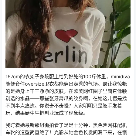
167cm的衣架子身段配上恰到好处的100斤体重，minidiva
随便套件oversize卫衣都能穿出走秀的气场。最让我惊艳
的是她身上干干净净的皮肤，在欧美网红圈子里简直像颗
剔透的水晶——那些张牙舞爪的纹身啊，在她这儿愣是找
不到半点痕迹。你说奇不奇怪？人家明明只是随手发着
玩，结果硬生生把副业玩成了现象级。
我盯着她最新那组街拍看了足足十分钟，黑色渔网袜配机
车靴的造型简直绝了！光影从她金色长发间漏下来，在锁