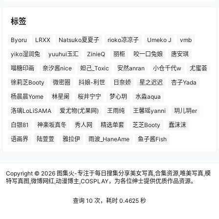
标签
Byoru
LRXX
Natsuko夏夏子
rioko凉凉子
Umeko J
vmb
yiko湿润兔
yuuhui玉汇
ZinieQ
丽柜
咬一口兔娘
唐安琪
喵糖印画
奈汐酱nice
妲己_Toxic
安然anran
小仓千代w
尤蜜荟
徐莉芝Booty
微密圈
抖娘-利世
日奈娇
星之迟迟
杏子Yada
杨晨晨Yome
林星阑
桜井宁宁
梦心玥
水淼aqua
洛璃LoLiSAMA
爱尤物(尤果网)
王雨纯
王馨瑶yanni
玥儿玥er
白银81
神楽坂真冬
秀人网
精选单套
芝芝Booty
蠢沫沫
语画界
陆萱萱
雅拉伊
雨波_HaneAme
鱼子酱Fish
Copyright © 2026
图集火-专注于每日搜集分享美女写真,合集资源,唯美写真,模
特写真图,微博网红,动漫博主,COSPLAY，为各位绅士提供优质作品资源。
查询 10 次，耗时 0.4625 秒