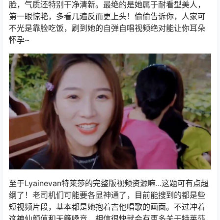
脸，气质还特别干净清新。最绝的是她属于耐看型美人，
第一眼惊艳，多看几遍反而更上头！偷偷告诉你，人家可
不光是靠脸吃饭，刷到她的自弹自唱视频绝对能让你耳朵
怀孕~
至于Lyainevan特莱莎的完整版视频资源嘛...这题可有点超
纲了！老司机们可能要各显神通了，目前能搜到的都是些
短视频片段，基本都是她抱着吉他唱歌的画面。不过冲着
这神仙颜值和天籁嗓音，相信很快就会有更多关于特莱莎