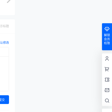
示标题
解锁
会员
认修改
权限
提交