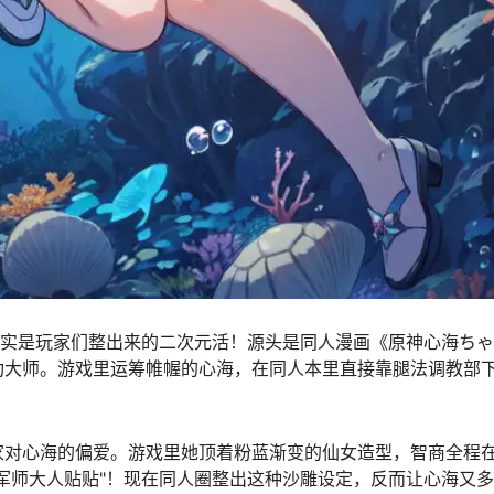
其实是玩家们整出来的二次元活！源头是同人漫画《原神心海ち
功大师。游戏里运筹帷幄的心海，在同人本里直接靠腿法调教部
家对心海的偏爱。游戏里她顶着粉蓝渐变的仙女造型，智商全程
军师大人贴贴"！现在同人圈整出这种沙雕设定，反而让心海又