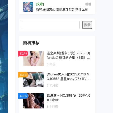
[文章]
刚刚
原神珊瑚宫心海腿法部位娴熟什么梗
随机推荐
迷之呆梨(发条少女) 2023 5月
TOP1
fantia会员订阅合集（8套）[1
50P1V-262MB]
3 年前
[Xiuren秀人网]2025.07.16 N
TOP2
O.10552 星星baby[76+1P/84
3MB]
5 个月前
蠢沫沫 – NO.398 宴 [35P-1.6
TOP3
1GB]VIP
1 个月前