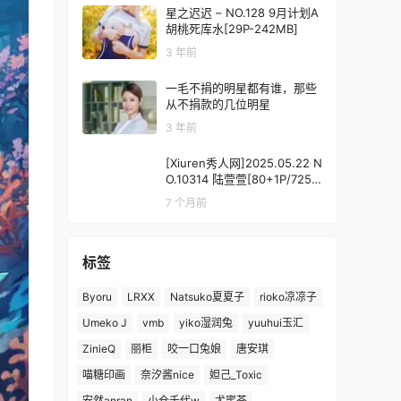
星之迟迟 – NO.128 9月计划A
胡桃死库水[29P-242MB]
3 年前
一毛不捐的明星都有谁，那些
从不捐款的几位明星
3 年前
[Xiuren秀人网]2025.05.22 N
O.10314 陆萱萱[80+1P/725M
B]
7 个月前
标签
Byoru
LRXX
Natsuko夏夏子
rioko凉凉子
Umeko J
vmb
yiko湿润兔
yuuhui玉汇
ZinieQ
丽柜
咬一口兔娘
唐安琪
喵糖印画
奈汐酱nice
妲己_Toxic
安然anran
小仓千代w
尤蜜荟