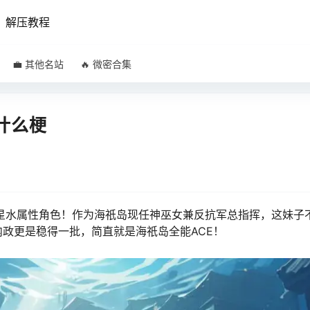
解压教程
💼 其他名站
🔥 微密合集
什么梗
五星水属性角色！作为海祇岛现任神巫女兼反抗军总指挥，这妹子
政更是稳得一批，简直就是海祇岛全能ACE！