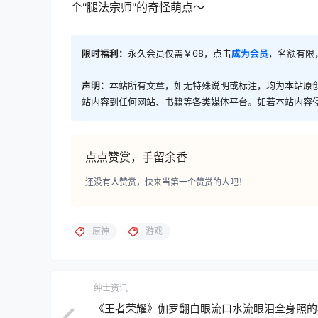
个"腿法宗师"的奇怪萌点～
限时福利：
永久会员仅需￥68，点击
成为会员
，名额有限
声明：
本站所有文章，如无特殊说明或标注，均为本站原
站内容到任何网站、书籍等各类媒体平台。如若本站内容
点点赞赏，手留余香
还没有人赞赏，快来当第一个赞赏的人吧！
原神
游戏
绅士资讯
《王者荣耀》伽罗翻白眼流口水流眼泪全身照的