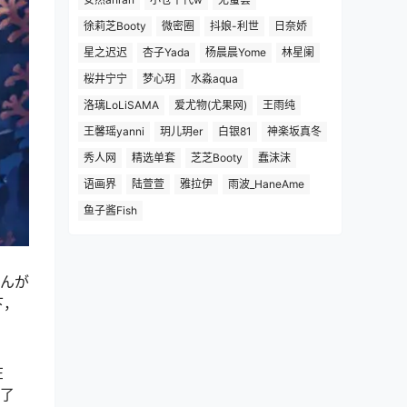
徐莉芝Booty
微密圈
抖娘-利世
日奈娇
星之迟迟
杏子Yada
杨晨晨Yome
林星阑
桜井宁宁
梦心玥
水淼aqua
洛璃LoLiSAMA
爱尤物(尤果网)
王雨纯
王馨瑶yanni
玥儿玥er
白银81
神楽坂真冬
秀人网
精选单套
芝芝Booty
蠢沫沫
语画界
陆萱萱
雅拉伊
雨波_HaneAme
鱼子酱Fish
ゃんが
下，
在
多了