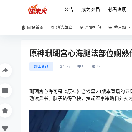
公告
成为会员
必看说明
🏠 网站首页
📁 精选单套
💎 合集打包
👑 秀人旗下
原神珊瑚宫心海腿法部位娴熟
0
12
绅士资讯
2 年前
珊瑚宫心海可是《原神》游戏里2.1版本登场的
熟读兵书、脑子转得飞快，搞起军事策略和外交内