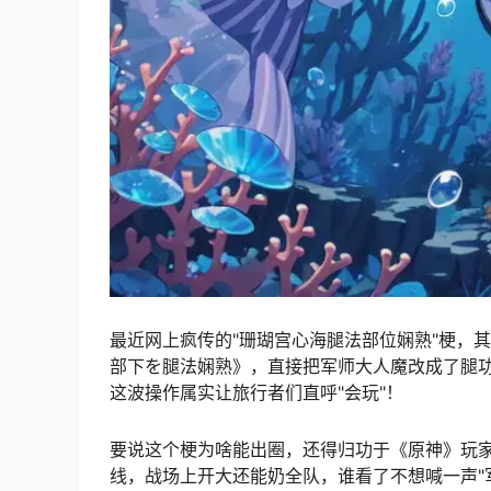
最近网上疯传的"珊瑚宫心海腿法部位娴熟"梗，
部下を腿法娴熟》，直接把军师大人魔改成了腿
这波操作属实让旅行者们直呼"会玩"！
要说这个梗为啥能出圈，还得归功于《原神》玩
线，战场上开大还能奶全队，谁看了不想喊一声"