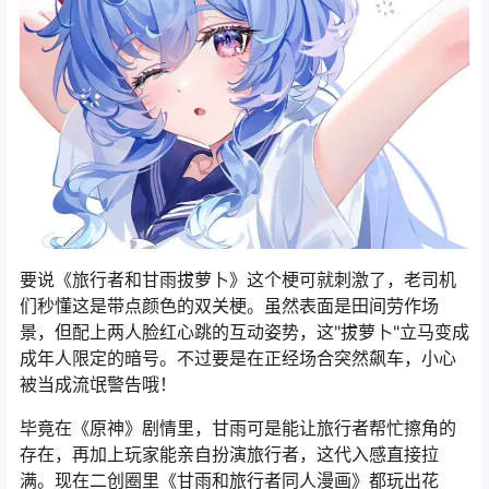
要说《旅行者和甘雨拔萝卜》这个梗可就刺激了，老司机
们秒懂这是带点颜色的双关梗。虽然表面是田间劳作场
景，但配上两人脸红心跳的互动姿势，这"拔萝卜"立马变成
成年人限定的暗号。不过要是在正经场合突然飙车，小心
被当成流氓警告哦！
毕竟在《原神》剧情里，甘雨可是能让旅行者帮忙擦角的
存在，再加上玩家能亲自扮演旅行者，这代入感直接拉
满。现在二创圈里《甘雨和旅行者同人漫画》都玩出花