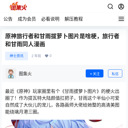
公告
成为会员
必看说明
解压教程
原神旅行者和甘雨拔萝卜图片是啥梗，旅行者
和甘雨同人漫画
0
绅士资讯
2 年前
图集火
关注
私信
最近《原神》玩家圈里有个《甘雨拔萝卜图片》的梗火出
圈了！作为提瓦特大陆颜值扛把子，甘雨这个半仙小可爱
自然成了大伙儿的宠儿，各路画师大佬给她整的高清美图
能绕璃月港三圈。