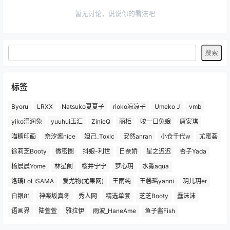
暂无讨论，说说你的看法吧
标签
Byoru
LRXX
Natsuko夏夏子
rioko凉凉子
Umeko J
vmb
yiko湿润兔
yuuhui玉汇
ZinieQ
丽柜
咬一口兔娘
唐安琪
喵糖印画
奈汐酱nice
妲己_Toxic
安然anran
小仓千代w
尤蜜荟
徐莉芝Booty
微密圈
抖娘-利世
日奈娇
星之迟迟
杏子Yada
杨晨晨Yome
林星阑
桜井宁宁
梦心玥
水淼aqua
洛璃LoLiSAMA
爱尤物(尤果网)
王雨纯
王馨瑶yanni
玥儿玥er
白银81
神楽坂真冬
秀人网
精选单套
芝芝Booty
蠢沫沫
语画界
陆萱萱
雅拉伊
雨波_HaneAme
鱼子酱Fish