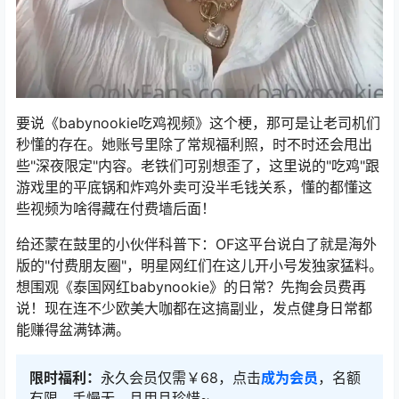
要说《babynookie吃鸡视频》这个梗，那可是让老司机们
秒懂的存在。她账号里除了常规福利照，时不时还会甩出
些"深夜限定"内容。老铁们可别想歪了，这里说的"吃鸡"跟
游戏里的平底锅和炸鸡外卖可没半毛钱关系，懂的都懂这
些视频为啥得藏在付费墙后面！
给还蒙在鼓里的小伙伴科普下：OF这平台说白了就是海外
版的"付费朋友圈"，明星网红们在这儿开小号发独家猛料。
想围观《泰国网红babynookie》的日常？先掏会员费再
说！现在连不少欧美大咖都在这搞副业，发点健身日常都
能赚得盆满钵满。
限时福利：
永久会员仅需￥68，点击
成为会员
，名额
有限，手慢无，且用且珍惜~