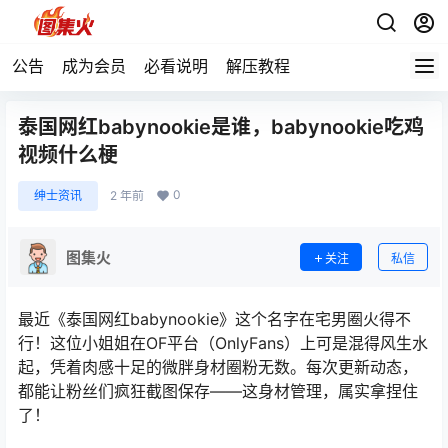
公告
成为会员
必看说明
解压教程
泰国网红babynookie是谁，babynookie吃鸡
视频什么梗
0
绅士资讯
2 年前
图集火
关注
私信
最近《泰国网红babynookie》这个名字在宅男圈火得不
行！这位小姐姐在OF平台（OnlyFans）上可是混得风生水
起，凭着肉感十足的微胖身材圈粉无数。每次更新动态，
都能让粉丝们疯狂截图保存——这身材管理，属实拿捏住
了！