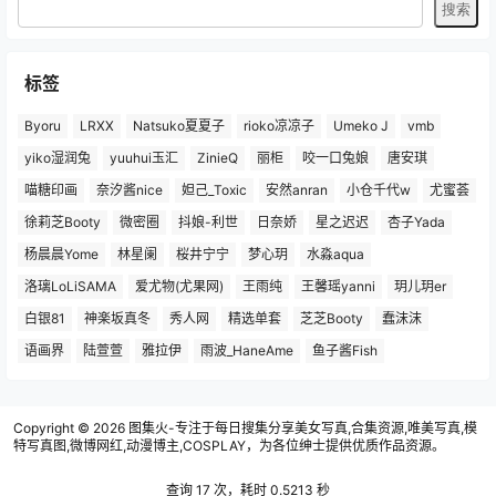
标签
Byoru
LRXX
Natsuko夏夏子
rioko凉凉子
Umeko J
vmb
yiko湿润兔
yuuhui玉汇
ZinieQ
丽柜
咬一口兔娘
唐安琪
喵糖印画
奈汐酱nice
妲己_Toxic
安然anran
小仓千代w
尤蜜荟
徐莉芝Booty
微密圈
抖娘-利世
日奈娇
星之迟迟
杏子Yada
杨晨晨Yome
林星阑
桜井宁宁
梦心玥
水淼aqua
洛璃LoLiSAMA
爱尤物(尤果网)
王雨纯
王馨瑶yanni
玥儿玥er
白银81
神楽坂真冬
秀人网
精选单套
芝芝Booty
蠢沫沫
语画界
陆萱萱
雅拉伊
雨波_HaneAme
鱼子酱Fish
Copyright © 2026
图集火-专注于每日搜集分享美女写真,合集资源,唯美写真,模
特写真图,微博网红,动漫博主,COSPLAY，为各位绅士提供优质作品资源。
查询 17 次，耗时 0.5213 秒