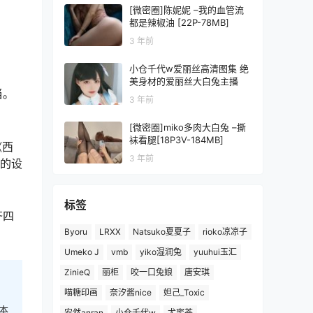
[微密圈]陈妮妮 –我的血管流
都是辣椒油 [22P-78MB]
3 年前
小仓千代w爱丽丝高清图集 绝
美身材的爱丽丝大白兔主播
当。
3 年前
[微密圈]miko多肉大白兔 –撕
袜看腿[18P3V-184MB]
《西
3 年前
"的设
标签
齐四
Byoru
LRXX
Natsuko夏夏子
rioko凉凉子
Umeko J
vmb
yiko湿润兔
yuuhui玉汇
ZinieQ
丽柜
咬一口兔娘
唐安琪
喵糖印画
奈汐酱nice
妲己_Toxic
本
安然anran
小仓千代w
尤蜜荟