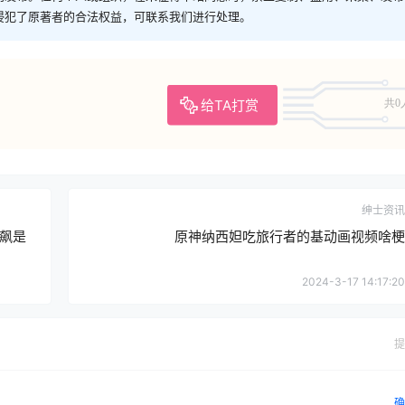
侵犯了原著者的合法权益，可联系我们进行处理。
给TA打赏
共0
绅士资讯
飙是
原神纳西妲吃旅行者的基动画视频啥梗
2024-3-17 14:17:20
提
确