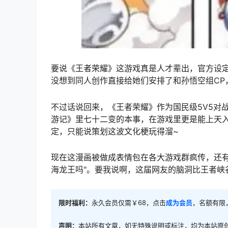
要说《王者荣耀》这游戏真是人才辈出，官方设
没想到同人创作直接给她们安排了和孙悟空组CP
不过话说回来，《王者荣耀》作为国民级5V5对
游记》里七十二变的本事，在游戏里更是能上天入
定，只能说策划这波文化梗玩得溜~
现在这漫画被做成表情包在各大游戏群疯传，还有
海龙王吗"。要我说啊，这届网友的脑洞比王者峡
限时福利：
永久会员仅需￥68，点击
成为会员
，名额有限
声明：
本站所有文章，如无特殊说明或标注，均为本站原