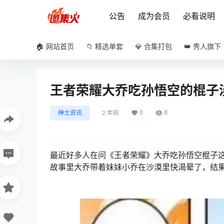
公告
成为会员
必看说明
🏠 网站首页
📁 精选单套
💎 合集打包
👑 秀人旗下
王者荣耀大乔吃孙悟空的棍子
0
8
绅士资讯
2 年前
最近好多人在问《王者荣耀》大乔吃孙悟空棍子
故事里大乔带着妹妹小乔在沙漠里快渴晕了，结果