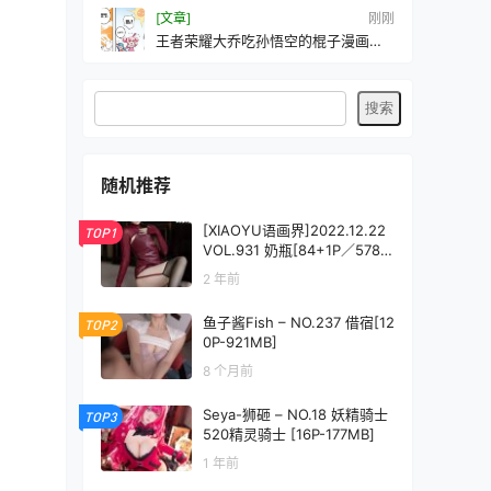
[文章]
刚刚
王者荣耀大乔吃孙悟空的棍子漫画是
什么梗
随机推荐
[XIAOYU语画界]2022.12.22
TOP1
VOL.931 奶瓶[84+1P／578M
B]
2 年前
鱼子酱Fish – NO.237 借宿[12
TOP2
0P-921MB]
8 个月前
Seya-狮砸 – NO.18 妖精骑士
TOP3
520精灵骑士 [16P-177MB]
1 年前