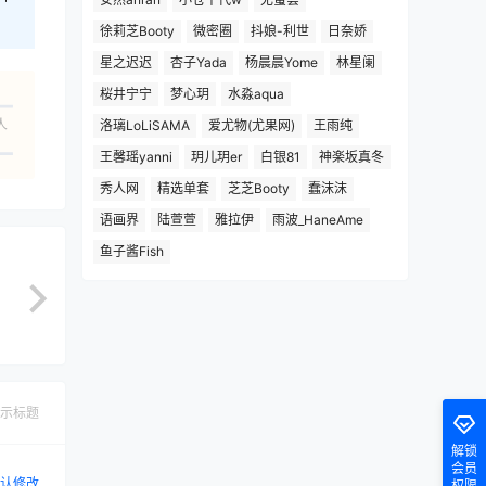
徐莉芝Booty
微密圈
抖娘-利世
日奈娇
星之迟迟
杏子Yada
杨晨晨Yome
林星阑
桜井宁宁
梦心玥
水淼aqua
人
洛璃LoLiSAMA
爱尤物(尤果网)
王雨纯
王馨瑶yanni
玥儿玥er
白银81
神楽坂真冬
秀人网
精选单套
芝芝Booty
蠢沫沫
语画界
陆萱萱
雅拉伊
雨波_HaneAme
鱼子酱Fish
示标题
解锁
会员
认修改
权限