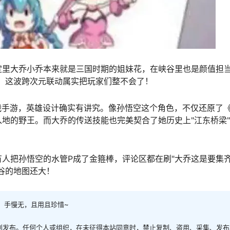
定里大乔小乔本来就是三国时期的姐妹花，在峡谷里也是颜值担
，这波跨次元联动属实把玩家们整不会了！
战手游，英雄设计确实有讲究。像孙悟空这个角色，不仅还原了
地的野王。而大乔的传送技能也完美契合了她历史上"江东桥梁
人把孙悟空的水管P成了金箍棒，评论区都在刷"大乔这是要集
谷的地图还大！
，手慢无，且用且珍惜~
创发布。任何个人或组织，在未征得本站同意时，禁止复制、盗用、采集、发布