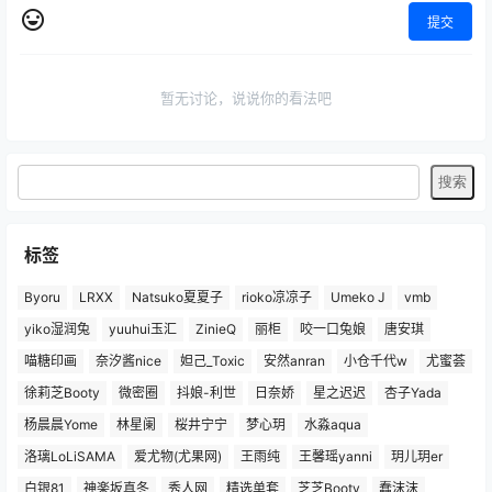
提交
暂无讨论，说说你的看法吧
标签
Byoru
LRXX
Natsuko夏夏子
rioko凉凉子
Umeko J
vmb
yiko湿润兔
yuuhui玉汇
ZinieQ
丽柜
咬一口兔娘
唐安琪
喵糖印画
奈汐酱nice
妲己_Toxic
安然anran
小仓千代w
尤蜜荟
徐莉芝Booty
微密圈
抖娘-利世
日奈娇
星之迟迟
杏子Yada
杨晨晨Yome
林星阑
桜井宁宁
梦心玥
水淼aqua
洛璃LoLiSAMA
爱尤物(尤果网)
王雨纯
王馨瑶yanni
玥儿玥er
白银81
神楽坂真冬
秀人网
精选单套
芝芝Booty
蠢沫沫