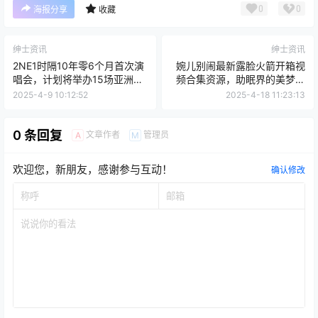
0
0
海报分享
收藏
绅士资讯
绅士资讯
2NE1时隔10年零6个月首次演
婉儿别闹最新露脸火箭开箱视
唱会，计划将举办15场亚洲巡
频合集资源，助眠界的美梦引
演
导者
2025-4-9 10:12:52
2025-4-18 11:23:13
0 条回复
文章作者
管理员
A
M
欢迎您，新朋友，感谢参与互动！
确认修改