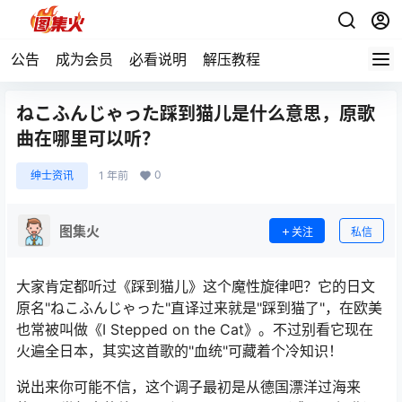
公告
成为会员
必看说明
解压教程
ねこふんじゃった踩到猫儿是什么意思，原歌
曲在哪里可以听？
0
绅士资讯
1 年前
图集火
关注
私信
大家肯定都听过《踩到猫儿》这个魔性旋律吧？它的日文
原名"ねこふんじゃった"直译过来就是"踩到猫了"，在欧美
也常被叫做《I Stepped on the Cat》。不过别看它现在
火遍全日本，其实这首歌的"血统"可藏着个冷知识！
说出来你可能不信，这个调子最初是从德国漂洋过海来