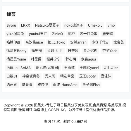
标签
Byoru
LRXX
Natsuko夏夏子
rioko凉凉子
Umeko J
vmb
yiko湿润兔
yuuhui玉汇
ZinieQ
丽柜
咬一口兔娘
唐安琪
喵糖印画
奈汐酱nice
妲己_Toxic
安然anran
小仓千代w
尤蜜荟
徐莉芝Booty
微密圈
抖娘-利世
日奈娇
星之迟迟
杏子Yada
杨晨晨Yome
林星阑
桜井宁宁
梦心玥
水淼aqua
洛璃LoLiSAMA
爱尤物(尤果网)
王雨纯
王馨瑶yanni
玥儿玥er
白银81
神楽坂真冬
秀人网
精选单套
芝芝Booty
蠢沫沫
语画界
陆萱萱
雅拉伊
雨波_HaneAme
鱼子酱Fish
Copyright © 2026
图集火-专注于每日搜集分享美女写真,合集资源,唯美写真,模
特写真图,微博网红,动漫博主,COSPLAY，为各位绅士提供优质作品资源。
查询 17 次，耗时 0.4667 秒