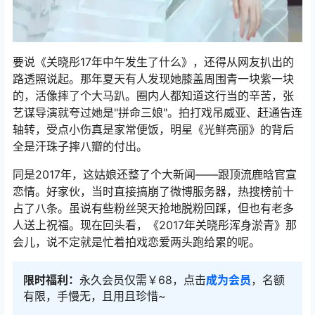
要说《关晓彤17年中午发生了什么》，还得从网友扒出的
路透照说起。那年夏天有人发现她膝盖周围青一块紫一块
的，活像摔了个大马趴。圈内人都知道这行当的辛苦，张
艺谋导演就夸过她是"拼命三娘"。拍打戏吊威亚、赶通告连
轴转，受点小伤真是家常便饭，明星《光鲜亮丽》的背后
全是汗珠子摔八瓣的付出。
同是2017年，这姑娘还整了个大新闻——跟顶流鹿晗官宣
恋情。好家伙，当时直接搞崩了微博服务器，热搜榜前十
占了八条。虽说有些粉丝哭天抢地脱粉回踩，但也有老多
人送上祝福。现在回头看，《2017年关晓彤浑身淤青》那
会儿，说不定就是忙着拍戏恋爱两头跑给累的呢。
限时福利：
永久会员仅需￥68，点击
成为会员
，名额
有限，手慢无，且用且珍惜~