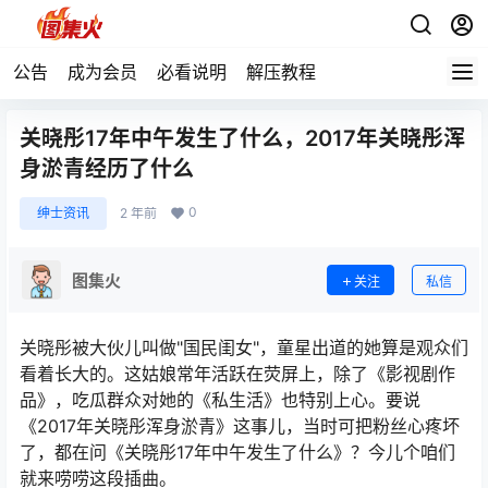
公告
成为会员
必看说明
解压教程
关晓彤17年中午发生了什么，2017年关晓彤浑
身淤青经历了什么
0
绅士资讯
2 年前
图集火
关注
私信
关晓彤被大伙儿叫做"国民闺女"，童星出道的她算是观众们
看着长大的。这姑娘常年活跃在荧屏上，除了《影视剧作
品》，吃瓜群众对她的《私生活》也特别上心。要说
《2017年关晓彤浑身淤青》这事儿，当时可把粉丝心疼坏
了，都在问《关晓彤17年中午发生了什么》？今儿个咱们
就来唠唠这段插曲。