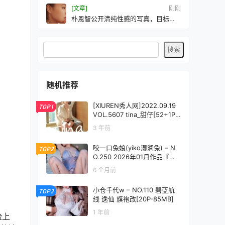
[文章]
刚刚
朴恩智公开清纯性感的写真，目标是
活出自己满意的人生
随机推荐
[XIUREN秀人网]2022.09.19
TOP1
VOL.5607 tina_甜仔[52+1P
／531MB]
3 年前
咬一口兔娘(yiko湿润兔) – N
TOP2
O.250 2026年01月作品『在
丈夫身边』 [124P3V-2.70G
6 个月前
B]
小仓千代w – NO.110 碧蓝航
TOP3
线 逸仙 旗袍改[20P-85MB]
1 年前
脸上