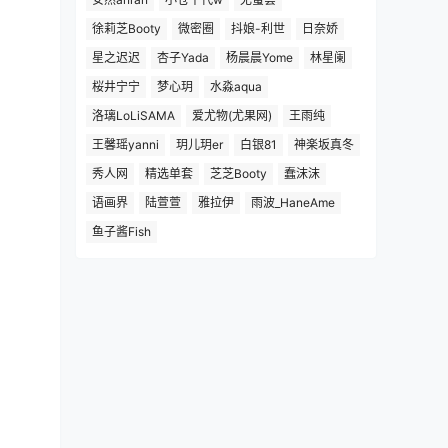
徐莉芝Booty
微密圈
抖娘-利世
日奈娇
星之迟迟
杏子Yada
杨晨晨Yome
林星阑
桜井宁宁
梦心玥
水淼aqua
洛璃LoLiSAMA
爱尤物(尤果网)
王雨纯
王馨瑶yanni
玥儿玥er
白银81
神楽坂真冬
秀人网
精选单套
芝芝Booty
蠢沫沫
语画界
陆萱萱
雅拉伊
雨波_HaneAme
鱼子酱Fish