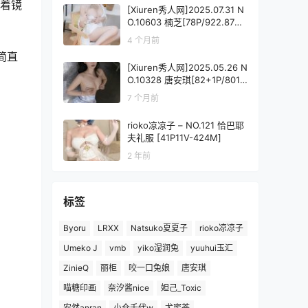
盯着镜
[Xiuren秀人网]2025.07.31 N
O.10603 楠芝[78P/922.87M
B]
4 个月前
简直
[Xiuren秀人网]2025.05.26 N
O.10328 唐安琪[82+1P/801
MB]
7 个月前
rioko凉凉子 – NO.121 恰巴耶
夫礼服 [41P11V-424M]
2 年前
标签
Byoru
LRXX
Natsuko夏夏子
rioko凉凉子
Umeko J
vmb
yiko湿润兔
yuuhui玉汇
ZinieQ
丽柜
咬一口兔娘
唐安琪
喵糖印画
奈汐酱nice
妲己_Toxic
安然anran
小仓千代w
尤蜜荟