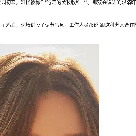
园初恋，难怪被称作"行走的美妆教科书"。那双会说话的眼睛
了鸡血，现场讲段子调节气氛，工作人员都说"跟这种艺人合作