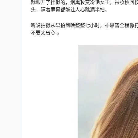
就跟开了挂似的，烟熏妆变冷艳女王，裸妆秒回校
头，隔着屏幕都能让人心跳漏半拍。
听说拍摄从早拍到晚整整七小时，朴恩智全程像打
不要太省心"。