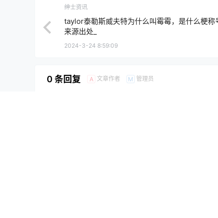
绅士资讯
taylor泰勒斯威夫特为什么叫霉霉，是什么梗称
来源出处_
2024-3-24 8:59:09
0 条回复
文章作者
管理员
A
M
欢迎您，新朋友，感谢参与互动！