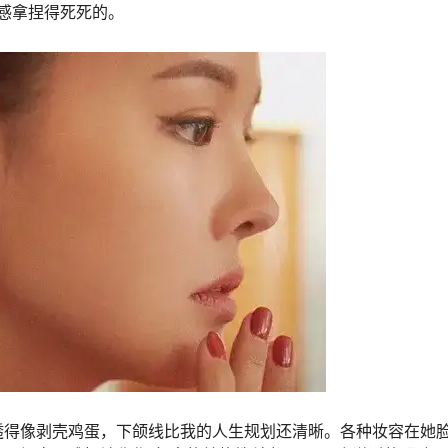
差感拿捏得死死的。
透得像剥壳鸡蛋，下颌线比我的人生规划还清晰。各种妆容在她