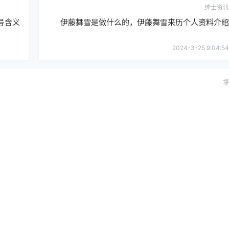
绅士资讯
号含义
伊藤舞雪是做什么的，伊藤舞雪来历个人资料介绍
2024-3-25 9:04:54
提
确