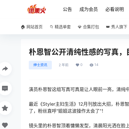
公告
成为会员
必看说明
🏠 网站首页
📁 精选单套
💎 合集打包
👑 秀人旗下
朴恩智公开清纯性感的写真，
0
14
绅士资讯
2 年前
演员朴恩智这组写真可真是让人眼前一亮，清纯
最近《Styler主妇生活》12月刊放出大招，
了，粉丝直呼"姐姐这波操作太会了"！
镜头里的朴恩智顶着慵懒发型，清晨阳光洒在脸