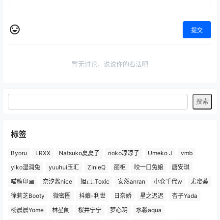
提交
暂无讨论，说说你的看法吧
标签
Byoru
LRXX
Natsuko夏夏子
rioko凉凉子
Umeko J
vmb
yiko湿润兔
yuuhui玉汇
ZinieQ
丽柜
咬一口兔娘
唐安琪
喵糖印画
奈汐酱nice
妲己_Toxic
安然anran
小仓千代w
尤蜜荟
徐莉芝Booty
微密圈
抖娘-利世
日奈娇
星之迟迟
杏子Yada
杨晨晨Yome
林星阑
桜井宁宁
梦心玥
水淼aqua