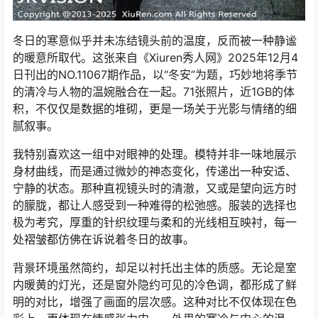
冬日的寒意似乎并未冻结镜头前的温度，反而被一种静谧
的暖意所取代。这张来自《Xiuren秀人网》2025年12月4
日刊出的NO.11067期作品，以“冬安”为题，巧妙地将季节
的清冷与人物的温婉融合在一起。71张照片，近1GB的体
积，不仅仅是数据的堆砌，更是一场关于光影与情绪的细
腻叙事。
我特别喜欢这一组中对眼神的处理。模特并非一味地展示
身材曲线，而是通过微妙的神态变化，传递出一种安适、
宁静的状态。那种直视镜头时的清澈，又或是望向远方时
的朦胧，都让人感受到一种难得的松弛感。服装的选择也
极为考究，厚重的针织纹理与柔和的光线相互映衬，每一
处褶皱都仿佛在诉说着冬日的故事。
背景环境虽然简约，却足以衬托出主体的质感。无论是室
内暖黄的灯光，还是窗外隐约可见的冷色调，都形成了鲜
明的对比，增强了画面的层次感。这种对比不仅体现在色