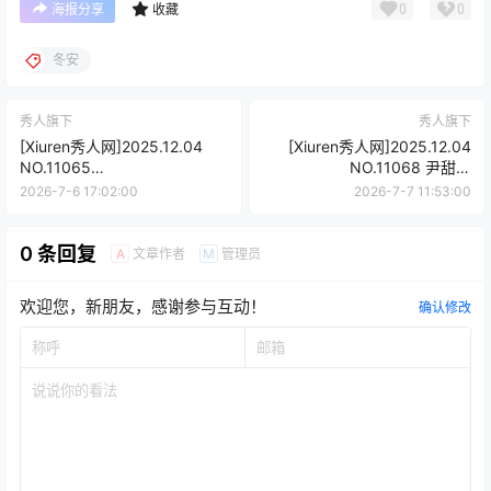
0
0
海报分享
收藏
冬安
秀人旗下
秀人旗下
[Xiuren秀人网]2025.12.04
[Xiuren秀人网]2025.12.04
NO.11065
NO.11068 尹甜甜
Well11[67P/745.99MB]
[56P/602.69MB]
2026-7-6 17:02:00
2026-7-7 11:53:00
0 条回复
文章作者
管理员
A
M
欢迎您，新朋友，感谢参与互动！
确认修改