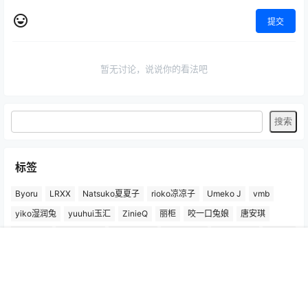
提交
暂无讨论，说说你的看法吧
标签
Byoru
LRXX
Natsuko夏夏子
rioko凉凉子
Umeko J
vmb
yiko湿润兔
yuuhui玉汇
ZinieQ
丽柜
咬一口兔娘
唐安琪
喵糖印画
奈汐酱nice
妲己_Toxic
安然anran
小仓千代w
尤蜜荟
徐莉芝Booty
微密圈
抖娘-利世
日奈娇
星之迟迟
杏子Yada
首页
专题
认证
搜索
菜单
我的
杨晨晨Yome
林星阑
桜井宁宁
梦心玥
水淼aqua
洛璃LoLiSAMA
爱尤物(尤果网)
王雨纯
王馨瑶yanni
玥儿玥er