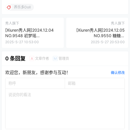
养乐多Doll
秀人旗下
秀人旗下
[Xiuren秀人网]2024.12.04
[Xiuren秀人网]2024.12.05
NO.9548 初梦瑶
NO.9550 糖糖❤
[84+1P/704MB]
[48+1P/492MB]
2025-5-27 10:53:00
2025-5-27 20:53:00
0 条回复
文章作者
管理员
A
M
欢迎您，新朋友，感谢参与互动！
确认修改