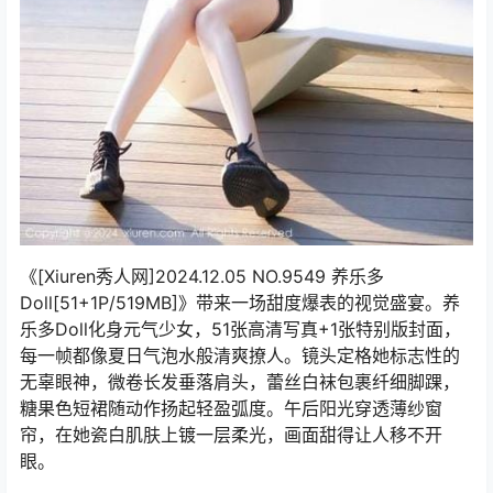
《[Xiuren秀人网]2024.12.05 NO.9549 养乐多
Doll[51+1P/519MB]》带来一场甜度爆表的视觉盛宴。养
乐多Doll化身元气少女，51张高清写真+1张特别版封面，
每一帧都像夏日气泡水般清爽撩人。镜头定格她标志性的
无辜眼神，微卷长发垂落肩头，蕾丝白袜包裹纤细脚踝，
糖果色短裙随动作扬起轻盈弧度。午后阳光穿透薄纱窗
帘，在她瓷白肌肤上镀一层柔光，画面甜得让人移不开
眼。