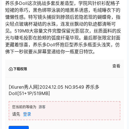
养乐多Doll这次挑战多套反差造型，学院风针织衫配格子
短裙的乖巧，黑色绑带泳装的暗黑系诱惑，毛绒睡衣下的
慵懒性感。特写镜头捕捉到脖颈后若隐若现的蝴蝶骨，指
尖轻点玻璃杯凝结的水珠，连发丝飘动的轨迹都清晰可
见。519MB大容量文件完整保留光影层次，丝质面料的反
光与睫毛投影在脸颊的弧度纤毫毕现。最后那张限定封面
更藏着惊喜，养乐多Doll怀抱巨型养乐多瓶歪头浅笑，仿
佛下一秒就要从屏幕里递给你一瓶夏日特饮。
查看
下载权限
[Xiuren秀人网]2024.12.05 NO.9549 养乐多
Doll[51+1P/519MB]
您当前的等级为
游客
请先
登录