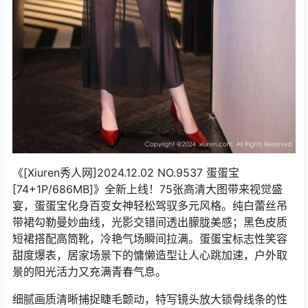
《[Xiuren秀人网]2024.12.02 NO.9537 蛋蛋宝
[74+1P/686MB]》全新上线！75张高清大图带来视觉盛
宴，蛋蛋宝化身百变女神轻松驾驭多元风格。纯白蕾丝吊
带裙勾勒曼妙曲线，光影交错间透出朦胧美感；黑色皮质
短裙搭配高筒靴，冷艳气场瞬间拉满。蛋蛋宝标志性笑容
甜度爆表，居家场景下的慵懒造型让人心跳加速，户外取
景的阳光活力又充满青春气息。
细腻画质清晰捕捉睫毛颤动，特写镜头放大锁骨线条的性