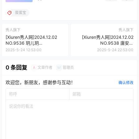
蛋蛋宝
秀人旗下
秀人旗下
[Xiuren秀人网]2024.12.02
[Xiuren秀人网]2024.12.02
NO.9536 玥儿玥
NO.9538 唐安琪
er[56+1P/511MB]
[82+1P/751MB]
2025-5-24 12:53:00
2025-5-24 22:53:00
0 条回复
文章作者
管理员
A
M
欢迎您，新朋友，感谢参与互动！
确认修改