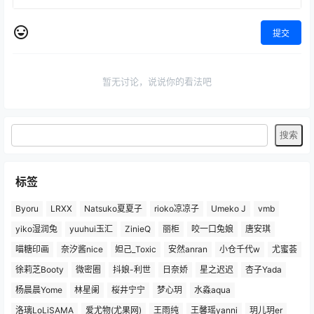
提交
暂无讨论，说说你的看法吧
标签
Byoru
LRXX
Natsuko夏夏子
rioko凉凉子
Umeko J
vmb
yiko湿润兔
yuuhui玉汇
ZinieQ
丽柜
咬一口兔娘
唐安琪
喵糖印画
奈汐酱nice
妲己_Toxic
安然anran
小仓千代w
尤蜜荟
徐莉芝Booty
微密圈
抖娘-利世
日奈娇
星之迟迟
杏子Yada
杨晨晨Yome
林星阑
桜井宁宁
梦心玥
水淼aqua
洛璃LoLiSAMA
爱尤物(尤果网)
王雨纯
王馨瑶yanni
玥儿玥er