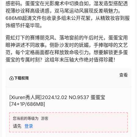
感密码。蛋蛋宝在光影魔术中切换自如，湿发造型搭配透
视薄纱诠释高级诱惑，双马尾运动风展现反差萌魅力。
686MB超清文件包收录多组未公开花絮，从精致妆容到服
饰细节纤毫毕现。
霓虹灯下的赛博朋克风、落地窗前的午后时光，蛋蛋宝用
眼神讲述不同故事。侧卧沙发时的妩媚，手捧咖啡的文艺
范，每个定格画面都在释放致命吸引力。想要解锁更多蛋
蛋宝的专属时刻？这组年末压轴大作绝对值得珍藏！
查看
下载权限
[Xiuren秀人网]2024.12.02 NO.9537 蛋蛋宝
[74+1P/686MB]
您当前的等级为
游客
请先
登录