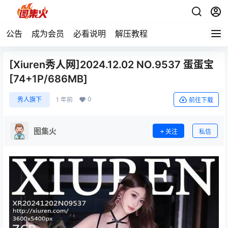
公告
成为会员
必看说明
解压教程
[Xiuren秀人网]2024.12.02 NO.9537 蛋蛋宝
[74+1P/686MB]
0
秀人旗下
1 年前
前往下载
图集火
关注
私信