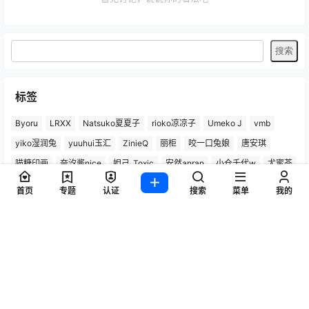
标签
Byoru
LRXX
Natsuko夏夏子
rioko凉凉子
Umeko J
vmb
yiko湿润兔
yuuhui玉汇
ZinieQ
丽柜
咬一口兔娘
唐安琪
喵糖印画
奈汐酱nice
妲己_Toxic
安然anran
小仓千代w
尤蜜荟
徐莉芝Booty
微密圈
抖娘-利世
日奈娇
星之迟迟
杏子Yada
首页
专题
认证
搜索
菜单
我的
杨晨晨Yome
林星阑
桜井宁宁
梦心玥
水淼aqua
洛璃LoLiSAMA
爱尤物(尤果网)
王雨纯
王馨瑶yanni
玥儿玥er
白银81
神楽坂真冬
秀人网
精选单套
芝芝Booty
蠢沫沫
语画界
陆萱萱
雅拉伊
雨波_HaneAme
鱼子酱Fish