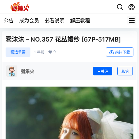
公告
成为会员
必看说明
解压教程
蠢沫沫 – NO.357 花丛婚纱 [67P-517MB]
0
精选单套
1 年前
前往下载
图集火
关注
私信