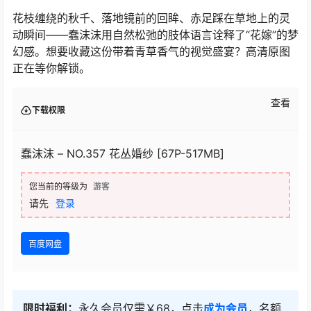
花枝缠绕的秋千、落地镜前的回眸、赤足踩在草地上的灵
动瞬间——蠢沫沫用自然松弛的肢体语言诠释了“花嫁”的梦
幻感。想要收藏这份带着青草香气的视觉盛宴？高清原图
正在等你解锁。
查看
下载权限
蠢沫沫 – NO.357 花丛婚纱 [67P-517MB]
您当前的等级为
游客
请先
登录
百度网盘
限时福利：
永久会员仅需￥68，点击
成为会员
，名额