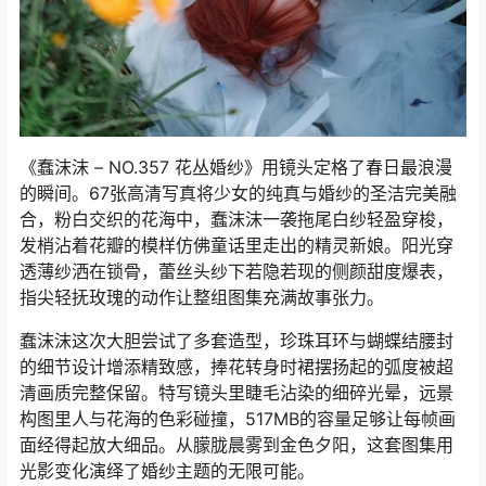
《蠢沫沫 – NO.357 花丛婚纱》用镜头定格了春日最浪漫
的瞬间。67张高清写真将少女的纯真与婚纱的圣洁完美融
合，粉白交织的花海中，蠢沫沫一袭拖尾白纱轻盈穿梭，
发梢沾着花瓣的模样仿佛童话里走出的精灵新娘。阳光穿
透薄纱洒在锁骨，蕾丝头纱下若隐若现的侧颜甜度爆表，
指尖轻抚玫瑰的动作让整组图集充满故事张力。
蠢沫沫这次大胆尝试了多套造型，珍珠耳环与蝴蝶结腰封
的细节设计增添精致感，捧花转身时裙摆扬起的弧度被超
清画质完整保留。特写镜头里睫毛沾染的细碎光晕，远景
构图里人与花海的色彩碰撞，517MB的容量足够让每帧画
面经得起放大细品。从朦胧晨雾到金色夕阳，这套图集用
光影变化演绎了婚纱主题的无限可能。