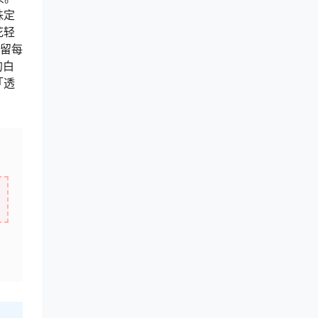
珠定
花轻
保留每
的白
「透