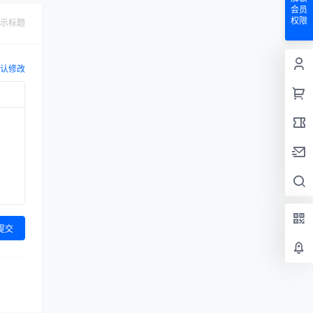
会员
权限
示标题
认修改
提交