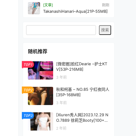
[文章]
刚刚
TakanashiHanari–Aqua[21P-55MB]
随机推荐
[微密圈]脸红Dearie –护士KT
TOP1
V[53P-216MB]
3 年前
秋和柯基 – NO.85 宁红夜同人
TOP2
[35P-168MB]
3 年前
[Xiuren秀人网]2023.12.29 N
TOP3
O.7889 徐莉芝Booty[100+1
P/698MB]
2 年前