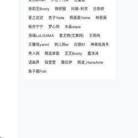
徐莉芝Booty
微密圈
抖娘-利世
日奈娇
星之迟迟
杏子Yada
杨晨晨Yome
林星阑
桜井宁宁
梦心玥
水淼aqua
洛璃LoLiSAMA
爱尤物(尤果网)
王雨纯
王馨瑶yanni
玥儿玥er
白银81
神楽坂真冬
秀人网
精选单套
芝芝Booty
蠢沫沫
语画界
陆萱萱
雅拉伊
雨波_HaneAme
鱼子酱Fish
头。