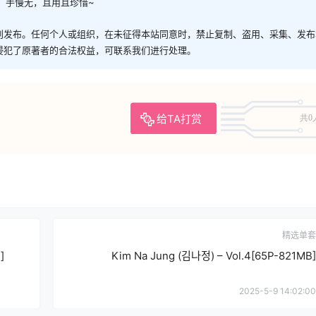
，手慢无，且用且珍惜~
创发布。任何个人或组织，在未征得本站同意时，禁止复制、盗用、采集、发布
侵犯了原著者的合法权益，可联系我们进行处理。
给TA打赏
共0
精选单套
]
Kim Na Jung (김나정) – Vol.4[65P-821MB]
2025-5-9 14:02:00