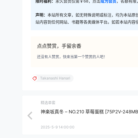
限时福利：
永久会员仅需￥68，点击
成为会员
，名额有限
声明：
本站所有文章，如无特殊说明或标注，均为本站原
站内容到任何网站、书籍等各类媒体平台。如若本站内容
点点赞赏，手留余香
还没有人赞赏，快来当第一个赞赏的人吧！
Takanashi Hanari
精选单套
神楽坂真冬 – NO.210 草莓蛋糕 [75P2V-248MB
2025-5-9 14:00:00