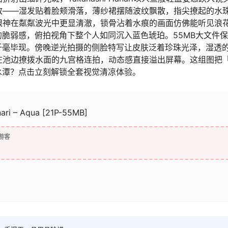
致——湿发贴着脸颊滑落，薄纱裙摆随波纹飘散，指尖撩起的水
性的无辜眼神在粼粼波光中更显清澈，锁骨沾着水痕的画面仿佛能听见浪
脆弱感，俯拍视角下整个人如同沉入蓝色琥珀。55MB大文件
纤毫毕现。傍晚逆光拍摄的侧脸特写让皮肤泛着珍珠光泽，湿透
ri蜷坐在池边撩拨水面的九宫格连拍，动态感直接溢出屏幕。这组图把
水潭？点击立刻解锁全套视觉清凉体验。
ari – Aqua [21P-55MB]
游客