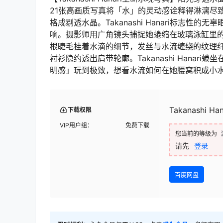
21张高画质写真将「水」的灵动感诠释得淋漓尽
格成剔透水晶。Takanashi Hanari标志
响。摄影师用广角镜头捕捉她蜷缩在玻璃泳缸里的
根睫毛挂着水滴的细节，发丝与水流缠绕的纹理
衬衫隐约透出肩带轮廓。Takanashi Hana
明感」玩到极致，想看水流如何在她腰窝积成小
Takanashi Han
下载权限
VIP用户组：
免费下载
您当前的等级为
请先
登录
百度网盘