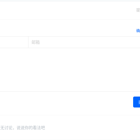
提
确
暂无讨论，说说你的看法吧