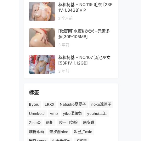
秋和柯基 – NO.119 毛衣 [23P
1V-1.34GB]VIP
2 个月前
[微密圈]水蜜桃米米 –元素多
多[30P-105MB]
3 年前
秋和柯基 – NO.107 汤池巫女
[53P1V-1.12GB]
3 年前
标签
Byoru
LRXX
Natsuko夏夏子
rioko凉凉子
Umeko J
vmb
yiko湿润兔
yuuhui玉汇
ZinieQ
丽柜
咬一口兔娘
唐安琪
喵糖印画
奈汐酱nice
妲己_Toxic
安然anran
小仓千代w
尤蜜荟