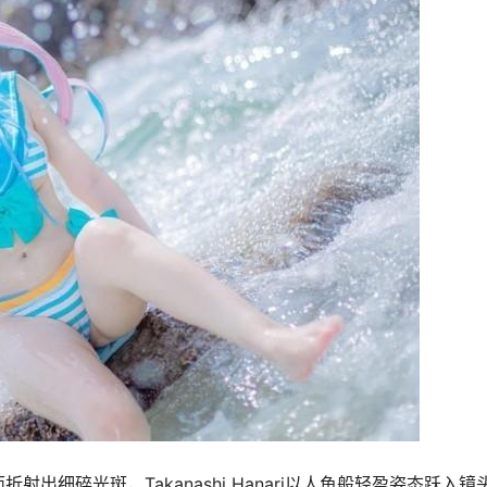
水面折射出细碎光斑，Takanashi Hanari以人鱼般轻盈姿态跃入镜