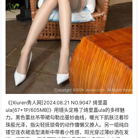
《[Xiuren秀人网]2024.08.21 NO.9047 绮里嘉
ula[67+1P/605MB]》用镜头定格了绮里嘉ula的多样魅
力。黑色蕾丝吊带裙勾勒出曼妙曲线，暖光下肌肤泛着珍
珠般光泽，指尖轻抚锁骨的动作慵懒又撩人。另一组纯白
镂空连衣裙造型清新中带着小性感，阳光穿过薄纱洒在发