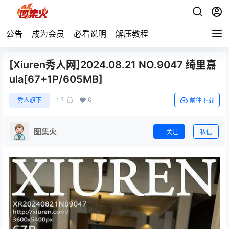
公告
成为会员
必看说明
解压教程
[Xiuren秀人网]2024.08.21 NO.9047 绮里嘉
ula[67+1P/605MB]
0
秀人旗下
1 年前
前往下载
图集火
关注
私信