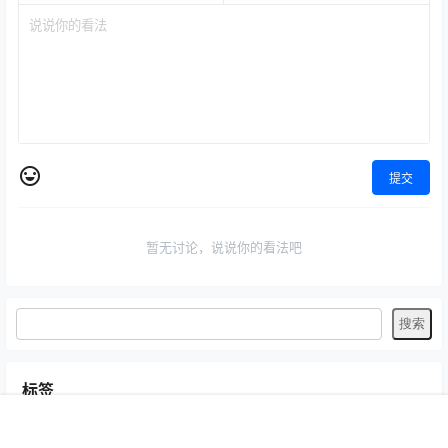
提交
暂无讨论，说说你的看法吧
标签
Byoru
LRXX
Natsuko夏夏子
rioko凉凉子
Umeko J
vmb
首页
专题
认证
搜索
菜单
我的