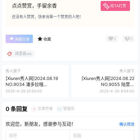
点点赞赏，手留余香
给TA打赏
还没有人赞赏，快来当第一个赞赏的人吧！
0
0
海报分享
收藏
绮里嘉ula
秀人旗下
秀人旗下
[Xiuren秀人网]2024.08.19
[Xiuren秀人网]2024.08.22
NO.9034 潘多拉哦
NO.9055 陆萱萱
[73+1P/668MB]
[80+1P/726MB]
2025-4-29 22:54:00
2025-4-30 8:54:00
0 条回复
文章作者
管理员
A
M
欢迎您，新朋友，感谢参与互动！
确认修改