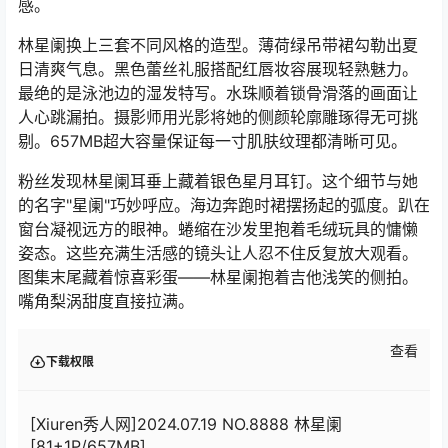
感。
林星阑换上三套不同风格的造型。薄荷绿吊带裙勾勒出夏
日清爽气息。黑色蕾丝礼服搭配红唇妆容展现轻熟魅力。
最绝的是泳池边的湿发特写。水珠顺着锁骨滑落的画面让
人心跳漏拍。摄影师用光影将她的侧颜轮廓雕琢得无可挑
剔。657MB超大容量保证每一寸肌肤纹理都清晰可见。
粉丝发现林星阑耳垂上藏着银色星月耳钉。这个细节与她
的名字"星阑"巧妙呼应。海边奔跑时裙摆扬起的弧度。趴在
窗台凝视远方的眼神。蜷缩在沙发里抱着毛绒玩具的慵懒
姿态。这些充满生活感的镜头让人忍不住反复放大观看。
图集末尾藏着惊喜彩蛋——林星阑抱着吉他浅笑的侧拍。
嘴角梨涡甜度直接拉满。
查看
下载权限
[Xiuren秀人网]2024.07.19 NO.8888 林星阑
[81+1P/657MB]