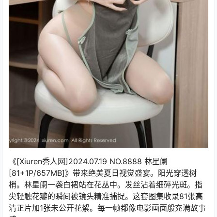
《[Xiuren秀人网]2024.07.19 NO.8888 林星阑
[81+1P/657MB]》带来绝美夏日视觉盛宴。阳光穿透树
梢。林星阑一袭白裙站在花丛中。发丝沾着细碎光斑。指
尖轻触花瓣的瞬间被镜头精准捕捉。这套图集收录81张高
清正片加1张未公开花絮。每一帧都像电影画面般充满故事