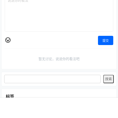
提交
暂无讨论，说说你的看法吧
标签
Byoru
LRXX
Natsuko夏夏子
rioko凉凉子
Umeko J
vmb
首页
专题
认证
搜索
菜单
我的
yiko湿润兔
yuuhui玉汇
ZinieQ
丽柜
咬一口兔娘
唐安琪