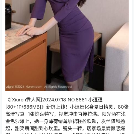
《[Xiuren秀人网]2024.07.18 NO.8881 小逗逗
[80+1P/686MB]》新鲜上线！小逗逗化身夏日精灵，80张
高清写真+1张惊喜特写，视觉冲击直接拉满。阳光洒在浅
金色沙滩上，她一身薄荷绿薄纱裙轻盈跃动，发丝随风扬
起，甜笑瞬间甜到心坎里。镜头一转，居家场景慵懒感爆