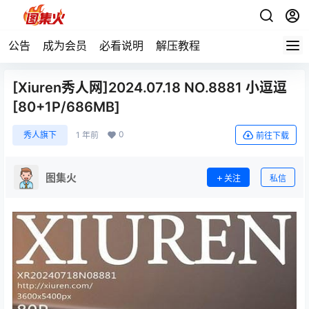
公告
成为会员
必看说明
解压教程
[Xiuren秀人网]2024.07.18 NO.8881 小逗逗
[80+1P/686MB]
0
秀人旗下
1 年前
前往下载
图集火
关注
私信