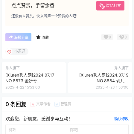
点点赞赏，手留余香
给TA打赏
还没有人赞赏，快来当第一个赞赏的人吧！
0
0
海报分享
收藏
小逗逗
秀人旗下
秀人旗下
[Xiuren秀人网]2024.07.17
[Xiuren秀人网]2024.07.19
NO.8873 金妍兮
NO.8884 玥儿玥
[70+1P/637MB]
er[69+1P/612MB]
2025-4-22 15:53:00
2025-4-23 1:53:00
0 条回复
文章作者
管理员
A
M
欢迎您，新朋友，感谢参与互动！
确认修改