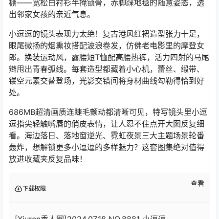
棚——宽松白衬衫半掩锁骨，赤脚踩地毯的随意姿态，透
出邻家女孩的亲近气息。
小逗逗的镜头表现力太绝！复古港风红裙造型张力十足，
眼尾微扬的烟熏妆搭配波浪卷发，仿佛老电影里的摩登女
郎。换装运动风，露腰短T恤配高腰热裤，活力四射的马尾
辫甩出青春弧线。每套造型都藏着小心机，蕾丝、缎带、
镂空元素交替登场，光影交错间将身材曲线勾勒得恰到好
处。
686MB超清画质连睫毛颤动都清晰可见，特写镜头里小逗
逗指尖轻触嘴唇的俏皮表情，让人忍不住点开大图反复细
看。海边落日、落地窗逆光、霓虹夜景三大主题场景轮番
轰炸，想解锁更多小逗逗的多样魅力？这套图集绝对值得
放进收藏夹反复品味！
查看
下载权限