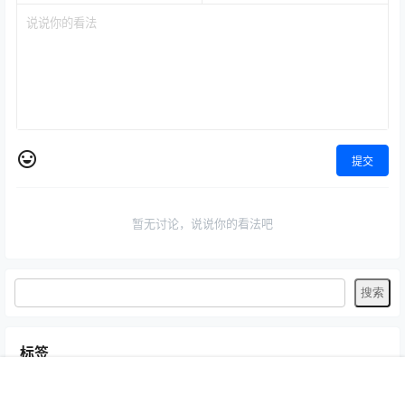
提交
暂无讨论，说说你的看法吧
标签
Byoru
LRXX
Natsuko夏夏子
rioko凉凉子
Umeko J
vmb
首页
专题
认证
搜索
菜单
我的