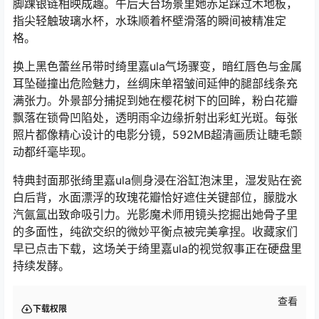
脚踝银链相映成趣。午后天台场景里她赤足踩过木地板，
指尖轻触玻璃水杯，水珠顺着杯壁滑落的瞬间被精准定
格。
换上黑色蕾丝吊带时绮里嘉ula气场骤变，暗红唇色与金属
耳坠碰撞出危险魅力，丝绸床单褶皱间延伸的腿部线条充
满张力。外景部分捕捉到她在樱花树下的回眸，粉白花瓣
飘落在锁骨凹陷处，透明雨伞边缘折射出彩虹光斑。每张
照片都像精心设计的电影分镜，592MB超清画质让睫毛颤
动都纤毫毕现。
特典封面那张绮里嘉ula侧身浸在浴缸泡沫里，湿发贴在瓷
白后背，水面漂浮的玫瑰花瓣恰好遮住关键部位，朦胧水
汽氤氲出致命吸引力。光影魔术师用镜头挖掘出她骨子里
的多面性，纯欲交织的微妙平衡点被完美拿捏。收藏家们
早已点击下载，这场关于绮里嘉ula的视觉叙事正在硬盘里
持续发酵。
查看
下载权限