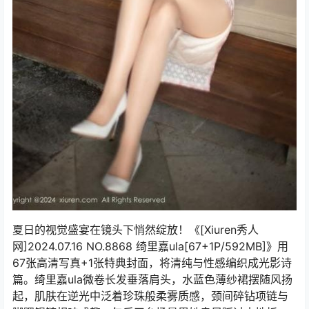
夏日的视觉盛宴在镜头下悄然绽放！《[Xiuren秀人
网]2024.07.16 NO.8868 绮里嘉ula[67+1P/592MB]》用
67张高清写真+1张特典封面，将清纯与性感编织成光影诗
篇。绮里嘉ula微卷长发垂落肩头，水蓝色薄纱裙摆随风扬
起，肌肤在逆光中泛着珍珠般柔雾质感，颈间碎钻项链与