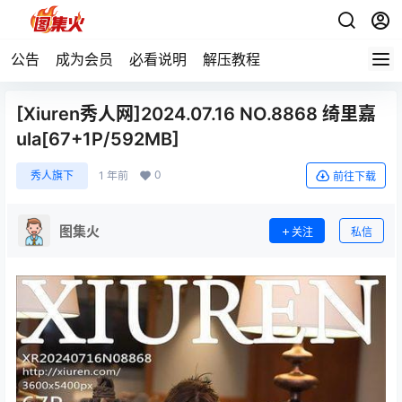
公告
成为会员
必看说明
解压教程
[Xiuren秀人网]2024.07.16 NO.8868 绮里嘉
ula[67+1P/592MB]
0
秀人旗下
1 年前
前往下载
图集火
关注
私信