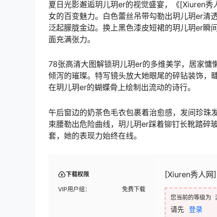
夏日光影邂逅玥儿玥er的视觉盛宴，《[Xiuren秀人网]2
女的百变魅力。白色蕾丝吊带勾勒出玥儿玥er清
泛起朦胧金边。换上黑色漆皮短裙的玥儿玥er瞬
面充满张力。
78张高清大图解锁玥儿玥er的多维美学，居家
倾泻的璀璨。特写镜头放大她眼尾的碎钻装饰，睫
在玥儿玥er的蝴蝶骨上绘制出流动的诗行。
午后窗边的奶茶色毛衣包裹着治愈感，发间珍珠
束腰勒出危险曲线，玥儿玥er踩着铆钉长靴踏碎
套，她的表现力始终在线。
[Xiuren秀人网]
下载权限
VIP用户组：
免费下载
您当前的等级为
请先
登录