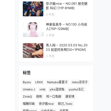
奈汐酱nice – NO.061 朋克魅
影 科幻 [11P-81MB]
3 年前
神楽坂真冬 – NO.130 小鸟依
人[75P-129MB]
3 年前
秀人网 – 2020.03.03 No.20
23 就是阿朱啊[50+1P92M]
3 年前
标签
Byoru
LRXX
Natsuko夏夏子
rioko凉凉子
Umeko J
vmb
yiko湿润兔
yuuhui玉汇
ZinieQ
丽柜
咬一口兔娘
唐安琪
喵糖印画
奈汐酱nice
妲己_Toxic
安然anran
小仓千代w
尤蜜荟