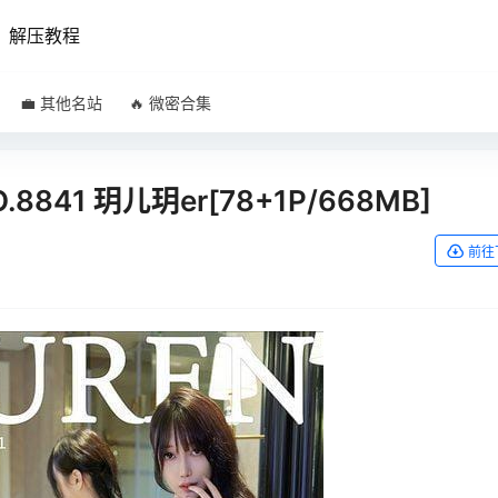
解压教程
💼 其他名站
🔥 微密合集
NO.8841 玥儿玥er[78+1P/668MB]
前往