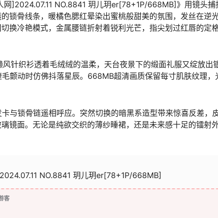
024.07.11 NO.8841 玥儿玥er[78+1P/668MB]》用镜头
透的锁骨线条，暖橘色腮红晕染出蜜桃般甜美的氛围，发丝在逆
间切换冷艳模式，金属腰链折射着锐利光芒，指尖划过红唇的定
慵懒风针织衫透着毛绒绒的温柔，天台夜景下的缎面礼服又绽放出
毛颤动时仿佛抖落星辰。668MB超清画质保留每寸肌肤纹理，
发卡与锁骨链遥相呼应。突然切换的暗黑系造型带来惊喜反差，
玻璃镜面。无论是纯欲交织的薄纱睡裙，还是未来感十足的镭射
2024.07.11 NO.8841 玥儿玥er[78+1P/668MB]
游客