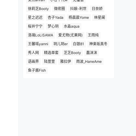
徐莉芝Booty
微密圈
抖娘-利世
日奈娇
星之迟迟
杏子Yada
杨晨晨Yome
林星阑
桜井宁宁
梦心玥
水淼aqua
洛璃LoLiSAMA
爱尤物(尤果网)
王雨纯
王馨瑶yanni
玥儿玥er
白银81
神楽坂真冬
秀人网
精选单套
芝芝Booty
蠢沫沫
语画界
陆萱萱
雅拉伊
雨波_HaneAme
鱼子酱Fish