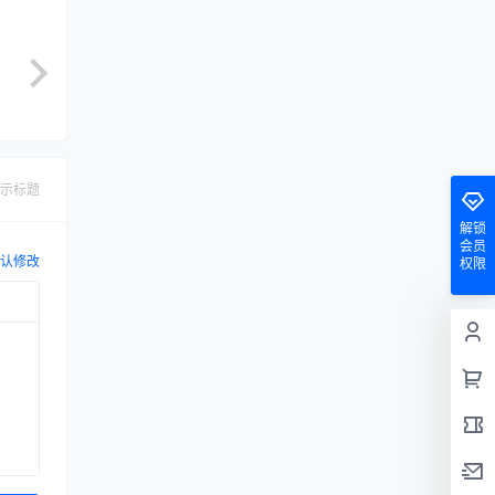
示标题
解锁
会员
认修改
权限