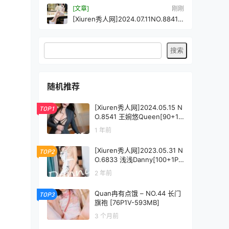
[文章]
刚刚
[Xiuren秀人网]2024.07.11NO.8841
玥儿玥er[78+1P/668MB]
随机推荐
[Xiuren秀人网]2024.05.15 N
TOP1
O.8541 王婉悠Queen[90+1
P/808MB]
1 年前
[Xiuren秀人网]2023.05.31 N
TOP2
O.6833 浅浅Danny[100+1P
／902MB]
2 年前
Quan冉有点饿 – NO.44 长门
TOP3
旗袍 [76P1V-593MB]
3 个月前