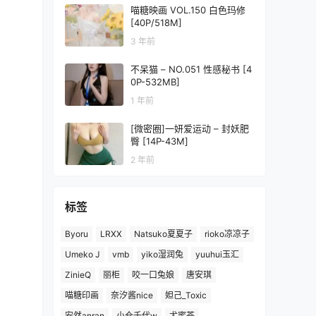
喵糖映画 VOL.150 白色玛修
[40P/518M]
3 年前
不呆猫 – NO.051 性感秘书 [4
0P-532MB]
1 年前
[微密圈]一妍爱运动 – 封妖肥
臀 [14P-43M]
2 年前
标签
Byoru
LRXX
Natsuko夏夏子
rioko凉凉子
Umeko J
vmb
yiko湿润兔
yuuhui玉汇
ZinieQ
丽柜
咬一口兔娘
唐安琪
喵糖印画
奈汐酱nice
妲己_Toxic
安然anran
小仓千代w
尤蜜荟