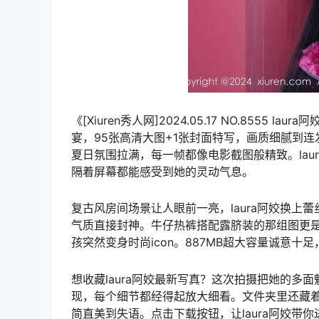
《[Xiuren秀人网]2024.05.17 NO.8555 l
宴，95张高清大图+1张封面特写，画质细腻到
夏日氛围拉满，每一帧都像电影截图般精致。la
隔着屏幕都能感受到她的灵动气息。
复古风房间场景让人眼前一亮，laura阿姣换
气质直接封神。牛仔热裤搭配露脐装的那组图更
孩突然变身时尚icon。887MB超大容量诚意
想收藏laura阿姣最新写真？这次拍摄把她的
现，每个细节都经得起放大细看。文件夹里还藏
简直美到失语。点击下载按钮，让laura阿姣带