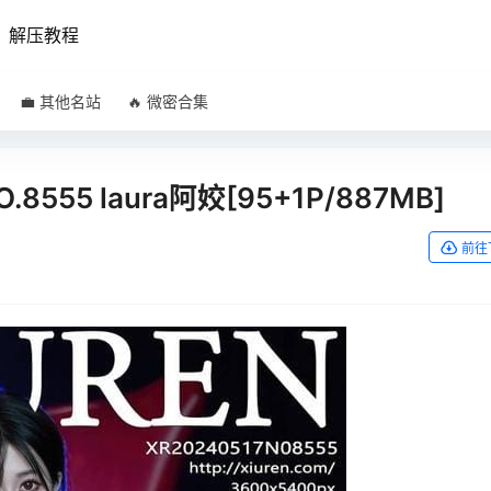
解压教程
💼 其他名站
🔥 微密合集
O.8555 laura阿姣[95+1P/887MB]
前往