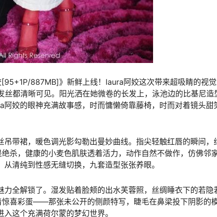
aura阿姣[95+1P/887MB]》新鲜上线！laura阿姣这次带来超吸睛的视
连发丝都清晰可见。阳光洒在她微卷的长发上，泳池边的比基尼造
ura阿姣的眼神充满故事感，时而慵懒倚靠藤椅，时而对着镜头甜
上蕾丝吊带裙，暖色调光影勾勒出曼妙曲线。指尖轻触红唇的瞬间，
是绝杀，健康的小麦色肌肤透着活力，动作自然不做作，仿佛邻
十足，从清纯到性感无缝切换，九套造型张张养眼。
多面魅力全解锁了。湿发贴着脸颊的出水芙蓉照，丝绸睡衣下的若隐
着惊喜彩蛋——那张未公开的侧颜特写，睫毛在鼻梁投下阴影的
你进入这个充满荷尔蒙的梦幻世界。