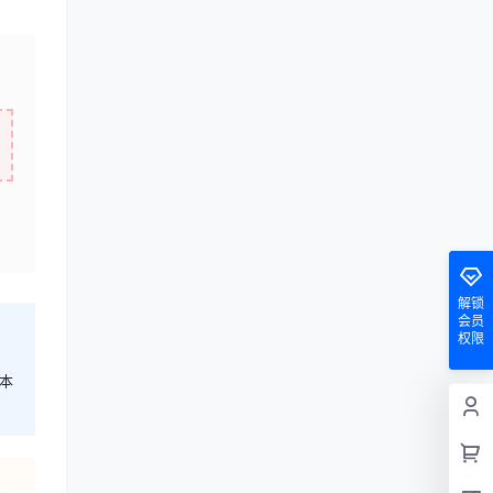
解锁
会员
权限
本