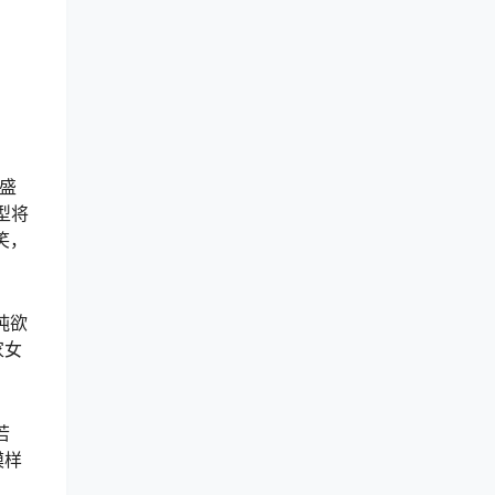
觉盛
型将
笑，
纯欲
家女
若
模样