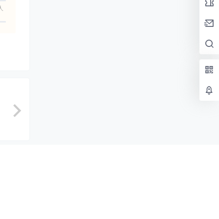
人
示标题
认修改