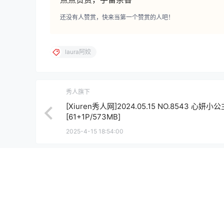
还没有人赞赏，快来当第一个赞赏的人吧！
laura阿姣
秀人旗下
[Xiuren秀人网]2024.05.15 NO.8543 心妍小公
[61+1P/573MB]
2025-4-15 18:54:00
0 条回复
文章作者
管理员
A
M
欢迎您，新朋友，感谢参与互动！