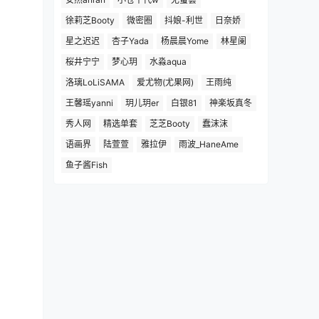
徐莉芝Booty
微密圈
抖娘-利世
日奈娇
星之迟迟
杏子Yada
杨晨晨Yome
林星阑
桜井宁宁
梦心玥
水淼aqua
洛璃LoLiSAMA
爱尤物(尤果网)
王雨纯
王馨瑶yanni
玥儿玥er
白银81
神楽坂真冬
秀人网
精选单套
芝芝Booty
蠢沫沫
语画界
陆萱萱
雅拉伊
雨波_HaneAme
鱼子酱Fish