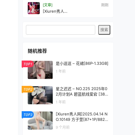
[文章]
刚刚
[Xiuren秀人
网]2024.05.17NO.8555laura阿姣
[95+1P/887MB]
随机推荐
是小逗逗 – 花裙[86P-1.33GB]
TOP1
1 年前
星之迟迟 – NO.225 2025年0
TOP2
2月计划A 碧蓝航线爱宕 [38P
-183MB]
1 年前
[Xiuren秀人网]2025.04.14 N
TOP3
O.10149 方子萱[87+1P/882M
B]
9 个月前