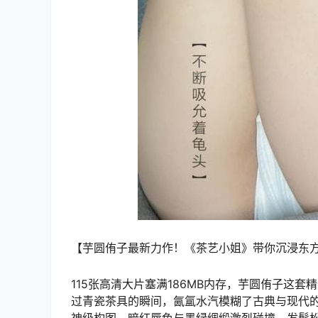
【芋圆侑子最新力作！《茶艺小姐》带你沉浸东
115张高清大片塞满186MB内存，芋圆侑子这
过青瓷茶具的瞬间，氤氲水汽模糊了古典与现代