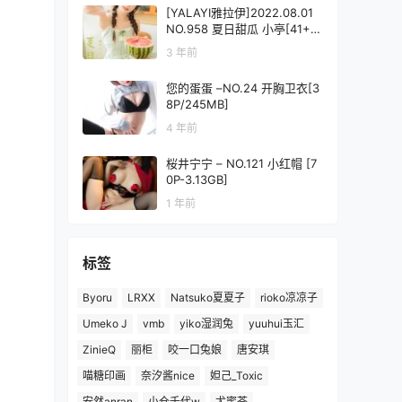
[YALAYI雅拉伊]2022.08.01
NO.958 夏日甜瓜 小亭[41+1P
／377MB]
3 年前
您的蛋蛋 –NO.24 开胸卫衣[3
8P/245MB]
4 年前
桜井宁宁 – NO.121 小红帽 [7
0P-3.13GB]
1 年前
标签
Byoru
LRXX
Natsuko夏夏子
rioko凉凉子
Umeko J
vmb
yiko湿润兔
yuuhui玉汇
ZinieQ
丽柜
咬一口兔娘
唐安琪
喵糖印画
奈汐酱nice
妲己_Toxic
安然anran
小仓千代w
尤蜜荟