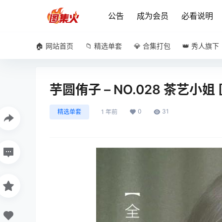
公告
成为会员
必看说明
🏠 网站首页
📁 精选单套
💎 合集打包
👑 秀人旗下
芋圆侑子 – NO.028 茶艺小姐 [
0
31
精选单套
1 年前