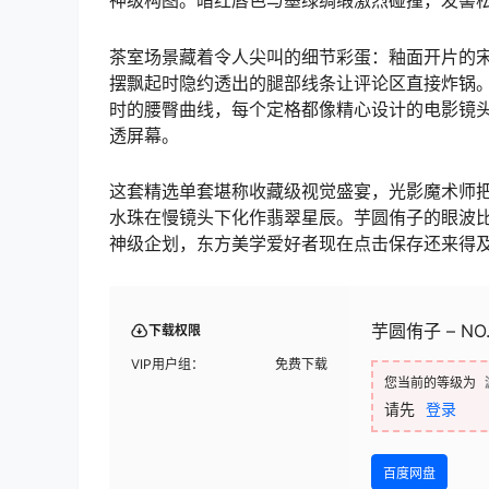
神级构图。暗红唇色与墨绿绸缎激烈碰撞，发髻
茶室场景藏着令人尖叫的细节彩蛋：釉面开片的
摆飘起时隐约透出的腿部线条让评论区直接炸锅
时的腰臀曲线，每个定格都像精心设计的电影镜头
透屏幕。
这套精选单套堪称收藏级视觉盛宴，光影魔术师
水珠在慢镜头下化作翡翠星辰。芋圆侑子的眼波
神级企划，东方美学爱好者现在点击保存还来得
芋圆侑子 – NO.
下载权限
VIP用户组：
免费下载
您当前的等级为
请先
登录
百度网盘