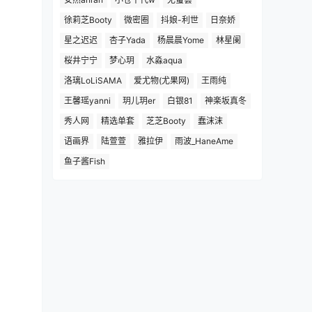
徐莉芝Booty
微密圈
抖娘-利世
日奈娇
星之迟迟
杏子Yada
杨晨晨Yome
林星阑
桜井宁宁
梦心玥
水淼aqua
洛璃LoLiSAMA
爱尤物(尤果网)
王雨纯
王馨瑶yanni
玥儿玥er
白银81
神楽坂真冬
秀人网
精选单套
芝芝Booty
蠢沫沫
语画界
陆萱萱
雅拉伊
雨波_HaneAme
鱼子酱Fish