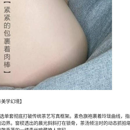
方美学幻境】
套精选单套彻底打破传统茶艺写真框架。素色旗袍裹着玲珑曲线，
的边界。窗棂透出的晨光斜斜打在锁骨，茶汤倾注时的动态抓拍