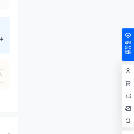
本
解锁
会员
权限
人