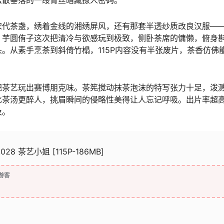
松散垂落的一缕青丝暗藏撩人密码。
宋代茶盏，绣着金线的湘绣屏风，还有那套半透纱质改良汉服—
。芋圆侑子这次把清冷与欲感玩到极致，侧卧茶席的慵懒，俯身
。从素手烹茶到斜倚竹榻，115P内容没有半张废片，茶香仿佛
把茶艺玩出赛博朋克味。茶筅搅动抹茶泡沫的特写张力十足，泼
比茶汤更醉人，挑眉瞬间的侵略性美得让人忘记呼吸。出片率超
及。
028 茶艺小姐 [115P-186MB]
游客