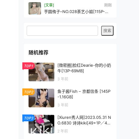
[文章]
刚刚
芋圆侑子–NO.028茶艺小姐[115P-
186MB]
随机推荐
[微密圈]脸红Dearie-你的小奶
TOP1
牛[13P-69MB]
3 年前
鱼子酱Fish – 京都信条 [145P
TOP2
-1.16GB]
3 年前
[Xiuren秀人网]2023.05.31 N
TOP3
O.6830 诗诗kiki[49+1P／46
4MB]
2 年前