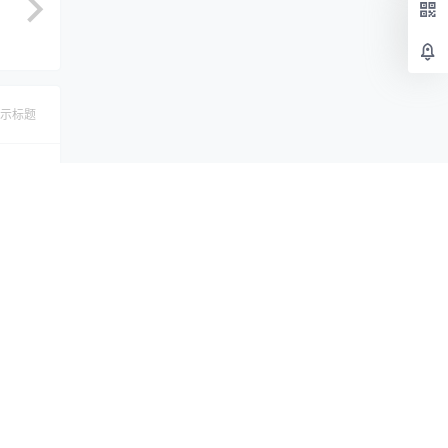
示标题
认修改
提交