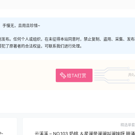
，手慢无，且用且珍惜~
创发布。任何个人或组织，在未征得本站同意时，禁止复制、盗用、采集、发布
侵犯了原著者的合法权益，可联系我们进行处理。
给TA打赏
共0
精选单套
P-
云溪溪 – NO.103 奶桃 ＆星澜是澜澜叫澜妹呀 暗涌