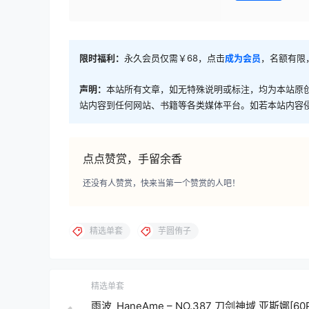
限时福利：
永久会员仅需￥68，点击
成为会员
，名额有限
声明：
本站所有文章，如无特殊说明或标注，均为本站原
站内容到任何网站、书籍等各类媒体平台。如若本站内容
点点赞赏，手留余香
还没有人赞赏，快来当第一个赞赏的人吧！
精选单套
芋圆侑子
精选单套
雨波_HaneAme – NO.387 刀剑神域 亚斯娜[60