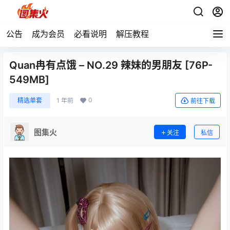
公告
成为会员
必看说明
解压教程
Quan冉有点饿 – NO.29 辣妹的男朋友 [76P-
549MB]
0
精选单套
1 年前
前往下载
图集火
关注
私信