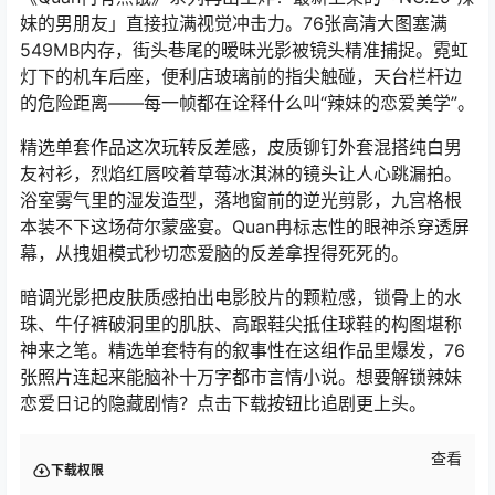
妹的男朋友」直接拉满视觉冲击力。76张高清大图塞满
549MB内存，街头巷尾的暧昧光影被镜头精准捕捉。霓虹
灯下的机车后座，便利店玻璃前的指尖触碰，天台栏杆边
的危险距离——每一帧都在诠释什么叫“辣妹的恋爱美学”。
精选单套作品这次玩转反差感，皮质铆钉外套混搭纯白男
友衬衫，烈焰红唇咬着草莓冰淇淋的镜头让人心跳漏拍。
浴室雾气里的湿发造型，落地窗前的逆光剪影，九宫格根
本装不下这场荷尔蒙盛宴。Quan冉标志性的眼神杀穿透屏
幕，从拽姐模式秒切恋爱脑的反差拿捏得死死的。
暗调光影把皮肤质感拍出电影胶片的颗粒感，锁骨上的水
珠、牛仔裤破洞里的肌肤、高跟鞋尖抵住球鞋的构图堪称
神来之笔。精选单套特有的叙事性在这组作品里爆发，76
张照片连起来能脑补十万字都市言情小说。想要解锁辣妹
恋爱日记的隐藏剧情？点击下载按钮比追剧更上头。
查看
下载权限