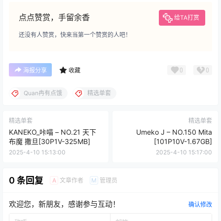
点点赞赏，手留余香
给TA打赏
还没有人赞赏，快来当第一个赞赏的人吧！
0
0
海报分享
收藏
Quan冉有点饿
精选单套
精选单套
精选单套
KANEKO_咔喵 – NO.21 天下
Umeko J – NO.150 Mita
布魔 撒旦[30P1V-325MB]
[101P10V-1.67GB]
2025-4-10 15:13:00
2025-4-10 15:17:00
0 条回复
文章作者
管理员
A
M
欢迎您，新朋友，感谢参与互动！
确认修改