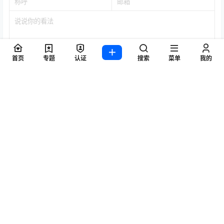
首页
专题
认证
搜索
菜单
我的
提交
暂无讨论，说说你的看法吧
标签
Byoru
LRXX
Natsuko夏夏子
rioko凉凉子
Umeko J
vmb