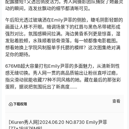
配露腰短T又透出俏皮活力。秀人网摄影团队捕捉了她最灵
动的瞬间，连发丝飘动的细节都清晰可见。
午后阳光透过玻璃洒在Emily尹菲的侧脸，睫毛阴影轻颤的
画面让人移不开眼。暗调场景下的红唇与黑色吊带裙形成
强烈对比，氛围感瞬间拉满。海边黄昏系列更是惊喜，湿
发贴着脸颊，水珠顺着锁骨滑落，每一帧都像电影截图。
想看她换上学院风制服单手托腮的模样？这次图集绝对满
足你的期待。
676MB超大容量打包Emily尹菲的多面魅力，从清新到性
感无缝切换。秀人网一贯的高品质输出让粉丝直呼过瘾，
指尖滑动就能收藏77种不同风格的她。藏在最后的那张彩
蛋照，据说把氛围玩出了新高度……
查看
下载权限
[Xiuren秀人网]2024.06.20 NO.8730 Emily尹菲
[77+1P/676MB]