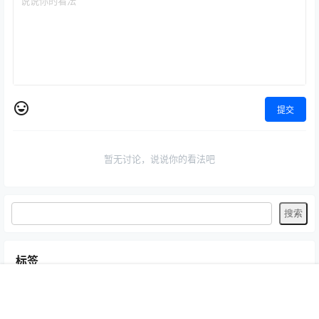
提交
暂无讨论，说说你的看法吧
标签
Byoru
LRXX
Natsuko夏夏子
rioko凉凉子
Umeko J
vmb
首页
专题
认证
搜索
菜单
我的
yiko湿润兔
yuuhui玉汇
ZinieQ
丽柜
咬一口兔娘
唐安琪