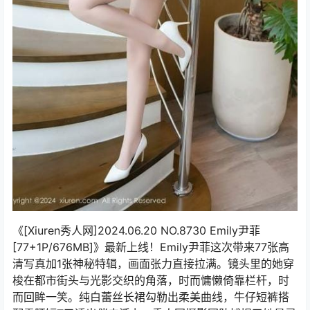
《[Xiuren秀人网]2024.06.20 NO.8730 Emily尹菲
[77+1P/676MB]》最新上线！Emily尹菲这次带来77张高
清写真加1张神秘特辑，画面张力直接拉满。镜头里的她穿
梭在都市街头与光影交织的角落，时而慵懒倚靠栏杆，时
而回眸一笑。纯白蕾丝长裙勾勒出柔美曲线，牛仔短裤搭