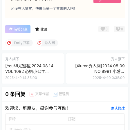
还没有人赞赏，快来当第一个赞赏的人吧！
0
0
海报分享
收藏
Emily尹菲
秀人网
秀人旗下
秀人旗下
[YouMi尤蜜荟]2024.08.14
[Xiuren秀人网]2024.08.09
VOL.1092 心妍小公主
NO.8991 小薯条
[47+1P/464MB]
nienie[75+1P/676MB]
2025-4-9 14:35:00
2025-4-10 0:35:00
0 条回复
文章作者
管理员
A
M
欢迎您，新朋友，感谢参与互动！
确认修改