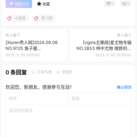
0
0
海报分享
收藏
小波多
秀人网
秀人旗下
秀人旗下
[Xiuren秀人网]2024.09.06
[Ugirls尤果网]爱尤物专辑
NO.9125 鱼子酱
NO.2853 林中尤物 微胖的小
Fish[79+1P/711MB]
狐狸[35P75MB]
2025-3-30 9:35:00
2025-3-30 19:35:00
0 条回复
文章作者
管理员
A
M
欢迎您，新朋友，感谢参与互动！
确认修改