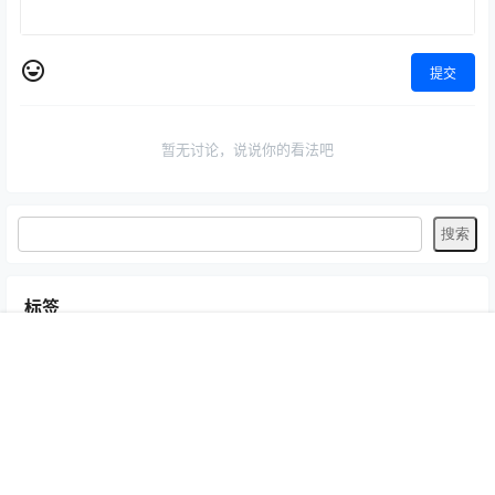
提交
暂无讨论，说说你的看法吧
标签
Byoru
LRXX
Natsuko夏夏子
rioko凉凉子
Umeko J
vmb
首页
专题
认证
搜索
菜单
我的
yiko湿润兔
yuuhui玉汇
ZinieQ
丽柜
咬一口兔娘
唐安琪
喵糖印画
奈汐酱nice
妲己_Toxic
安然anran
小仓千代w
尤蜜荟
徐莉芝Booty
微密圈
抖娘-利世
日奈娇
星之迟迟
杏子Yada
杨晨晨Yome
林星阑
桜井宁宁
梦心玥
水淼aqua