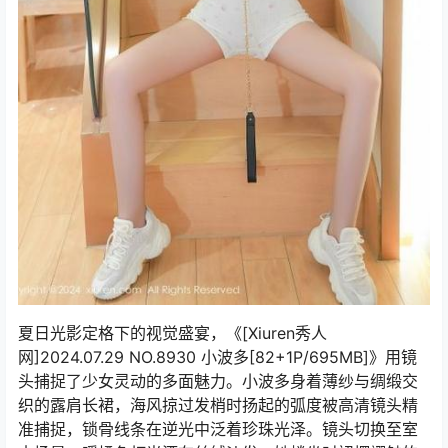
夏日光影定格下的视觉盛宴，《[Xiuren秀人
网]2024.07.29 NO.8930 小波多[82+1P/695MB]》用镜
头捕捉了少女灵动的多面魅力。小波多身着薄纱与绸缎交
织的露肩长裙，海风掠过发梢时扬起的弧度被高清镜头精
准捕捉，锁骨线条在逆光中泛着珍珠光泽。镜头切换至室