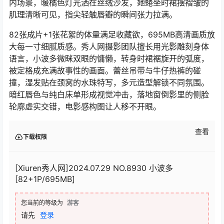
内场景，暖橘色灯光洒在丝绒沙发，她蜷坐时裙摆褶皱的
肌理清晰可见，指尖轻触唇瓣的瞬间张力拉满。
82张成片+1张花絮的体量满足收藏欲，695MB高清画质放
大每一寸细腻质感。秀人网摄影团队擅长用光影雕刻身体
语言，小波多微眯双眼的慵懒，转身时裙裾旋开的弧度，
被定格成充满故事性的画面。蕾丝吊带与牛仔热裤的碰
撞，湿发贴在颈窝的水珠特写，多元造型解锁不同氛围。
暗红唇色与纯白床单形成视觉冲击，落地窗倒影里的侧脸
轮廓虚实交错，电影感构图让人移不开眼。
查看
下载权限
[Xiuren秀人网]2024.07.29 NO.8930 小波多
[82+1P/695MB]
您当前的等级为
游客
请先
登录