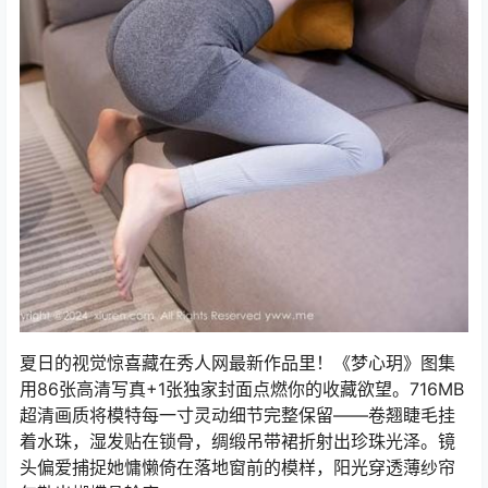
夏日的视觉惊喜藏在秀人网最新作品里！《梦心玥》图集
用86张高清写真+1张独家封面点燃你的收藏欲望。716MB
超清画质将模特每一寸灵动细节完整保留——卷翘睫毛挂
着水珠，湿发贴在锁骨，绸缎吊带裙折射出珍珠光泽。镜
头偏爱捕捉她慵懒倚在落地窗前的模样，阳光穿透薄纱帘