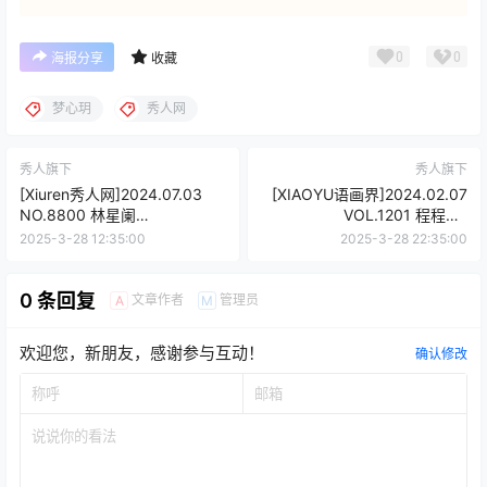
0
0
海报分享
收藏
梦心玥
秀人网
秀人旗下
秀人旗下
[Xiuren秀人网]2024.07.03
[XIAOYU语画界]2024.02.07
NO.8800 林星阑
VOL.1201 程程程-
[80+1P/741MB]
[81+1P/674MB]
2025-3-28 12:35:00
2025-3-28 22:35:00
0 条回复
文章作者
管理员
A
M
欢迎您，新朋友，感谢参与互动！
确认修改