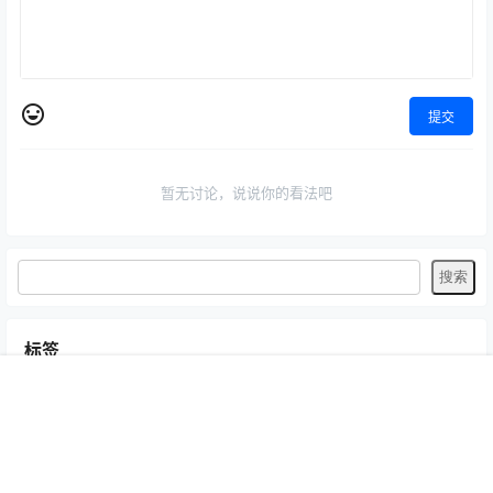
提交
暂无讨论，说说你的看法吧
标签
Byoru
LRXX
Natsuko夏夏子
rioko凉凉子
Umeko J
vmb
首页
专题
认证
搜索
菜单
我的
yiko湿润兔
yuuhui玉汇
ZinieQ
丽柜
咬一口兔娘
唐安琪
喵糖印画
奈汐酱nice
妲己_Toxic
安然anran
小仓千代w
尤蜜荟
徐莉芝Booty
微密圈
抖娘-利世
日奈娇
星之迟迟
杏子Yada