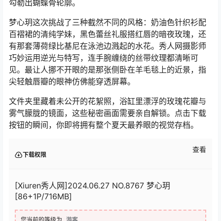
勾勒出蝴蝶骨轮廓。
梦心玥这次挑战了三种截然不同的风格：奶油色针织衫配
百褶裙的清纯学妹，黑色蕾丝礼服搭红唇的暗夜玫瑰，还
有那套薄荷绿比基尼在泳池边溅起的水花。秀人网摄影师
巧妙运用逆光与特写，连手腕缠绕的丝带纹理都清晰可
见。最让人挪不开眼的是那张侧卧在羊毛毯上的近景，指
尖轻触唇瓣的眼神仿佛能穿透屏幕。
文件夹里藏着未公开的花絮照，浴缸里漂浮的玫瑰花瓣与
雾气朦胧的镜面，这些秘密画面需要亲自解锁。点击下载
按钮的瞬间，你即将拥有整个夏天最养眼的视觉存档。
查看
下载权限
[Xiuren秀人网]2024.06.27 NO.8767 梦心玥
[86+1P/716MB]
您当前的等级为
游客