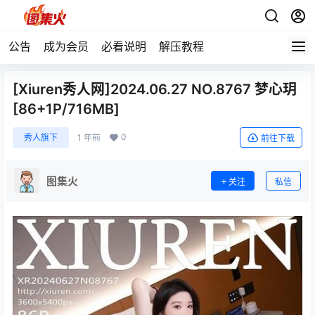
公告
成为会员
必看说明
解压教程
[Xiuren秀人网]2024.06.27 NO.8767 梦心玥
[86+1P/716MB]
0
秀人旗下
1 年前
前往下载
图集火
关注
私信