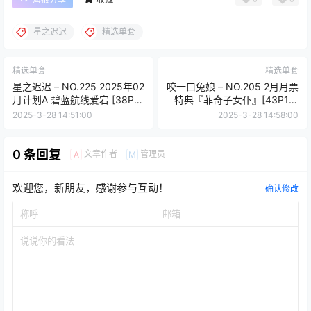
星之迟迟
精选单套
精选单套
精选单套
星之迟迟 – NO.225 2025年02
咬一口兔娘 – NO.205 2月月票
月计划A 碧蓝航线爱宕 [38P-
特典『菲奇子女仆』[43P1V-
183MB]
2.06GB]
2025-3-28 14:51:00
2025-3-28 14:58:00
0 条回复
文章作者
管理员
A
M
欢迎您，新朋友，感谢参与互动！
确认修改