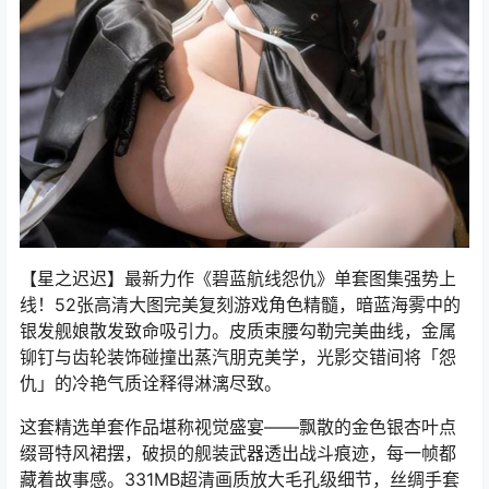
【星之迟迟】最新力作《碧蓝航线怨仇》单套图集强势上
线！52张高清大图完美复刻游戏角色精髓，暗蓝海雾中的
银发舰娘散发致命吸引力。皮质束腰勾勒完美曲线，金属
铆钉与齿轮装饰碰撞出蒸汽朋克美学，光影交错间将「怨
仇」的冷艳气质诠释得淋漓尽致。
这套精选单套作品堪称视觉盛宴——飘散的金色银杏叶点
缀哥特风裙摆，破损的舰装武器透出战斗痕迹，每一帧都
藏着故事感。331MB超清画质放大毛孔级细节，丝绸手套