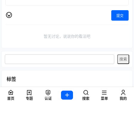
提交
暂无讨论，说说你的看法吧
标签
Byoru
LRXX
Natsuko夏夏子
rioko凉凉子
Umeko J
vmb
首页
专题
认证
搜索
菜单
我的
yiko湿润兔
yuuhui玉汇
ZinieQ
丽柜
咬一口兔娘
唐安琪
喵糖印画
奈汐酱nice
妲己_Toxic
安然anran
小仓千代w
尤蜜荟
徐莉芝Booty
微密圈
抖娘-利世
日奈娇
星之迟迟
杏子Yada
杨晨晨Yome
林星阑
桜井宁宁
梦心玥
水淼aqua
洛璃LoLiSAMA
爱尤物(尤果网)
王雨纯
王馨瑶yanni
玥儿玥er