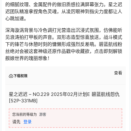
的细腻纹理、金属配件的做旧质感拉满屏幕张力。星之迟
迟团队精准拿捏角色灵魂，从凌厉眼神到指尖力度都让人
心跳加速。
深海漩涡背景与冷色调打光营造出沉浸式氛围，仿佛能听
见浪涛拍打甲板的声音。双形态造型惊喜放送，战斗模式
下的锋芒与休憩时刻的慵懒形成强烈反差萌。碧蓝航线粉
丝绝对会被这套神级还原作品戳中收藏欲，点击即刻解锁
舰娘世界的瑰丽想象！
查看
下载权限
星之迟迟 – NO.229 2025年02月计划E 碧蓝航线怨仇
[52P-331MB]
您当前的等级为
游客
请先
登录