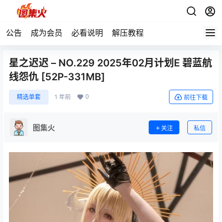
公告
成为会员
必看说明
解压教程
星之迟迟 – NO.229 2025年02月计划E 碧蓝航
线怨仇 [52P-331MB]
0
精选单套
1 年前
前往下载
图集火
关注
私信