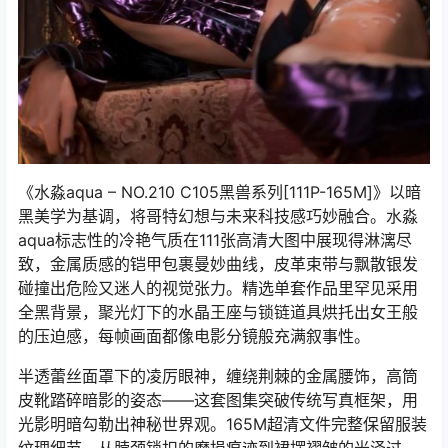
《水淼aqua – NO.210 C105黑兽系列[111P-165M]》以暗
黑美学为基调，将哥特幻想与未来科技感巧妙融合。水淼
aqua标志性的冷艳气质在111张高清大图中展现得淋漓尽
致，金属质感的铠甲包裹曼妙曲线，皮革束带与飘散银发
碰撞出危险又迷人的视觉张力。精选单套作品里罕见采用
全黑背景，聚光灯下的水晶王座与锁链道具烘托出女王般
的压迫感，每帧画面都像电影分镜般充满叙事性。
半透蕾丝面罩下的凌厉眼神，缠绕荆棘的金属腰饰，高筒
皮靴踏碎暗影的姿态——这套图集突破传统写真框架，用
光影明暗勾勒出神秘世界观。165M超清文件完整保留服装
纹理细节，从脖颈锁扣的磨损痕迹到裙摆褶皱的光泽过