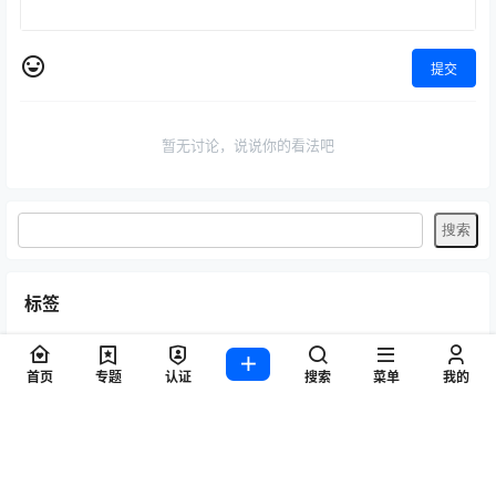
提交
暂无讨论，说说你的看法吧
标签
Byoru
LRXX
Natsuko夏夏子
rioko凉凉子
Umeko J
vmb
首页
专题
认证
搜索
菜单
我的
yiko湿润兔
yuuhui玉汇
ZinieQ
丽柜
咬一口兔娘
唐安琪
喵糖印画
奈汐酱nice
妲己_Toxic
安然anran
小仓千代w
尤蜜荟
徐莉芝Booty
微密圈
抖娘-利世
日奈娇
星之迟迟
杏子Yada
杨晨晨Yome
林星阑
桜井宁宁
梦心玥
水淼aqua