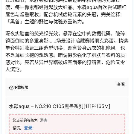
渡，每一像素都经得起放大细品。水淼aqua首次尝试暗红
唇色与烟熏眼妆，配合机械齿轮元素的头冠，完美诠释
「黑兽」主题的野性与优雅双重魅力。
深夜实验室的荧光绿光效，悬浮在空中的数据代码，破碎
镜面倒映的多重身影……场景设计暗藏赛博朋克彩蛋。精选
单套特别收录三组造型切换，既有紧身战衣的机能风，也
不乏薄纱长袍的飘逸感。暗调摄影强化了肌肤与衣料的质
感对比，宛若从异世界踏破虚空而来的狩猎者，危险又令
人沉沦。
查看
下载权限
水淼aqua – NO.210 C105黑兽系列[111P-165M]
您当前的等级为
游客
请先
登录