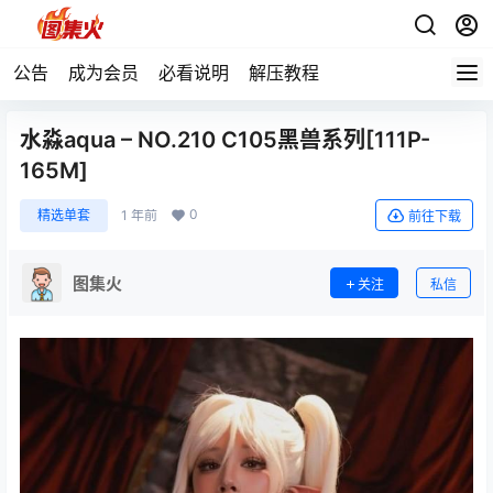
公告
成为会员
必看说明
解压教程
水淼aqua – NO.210 C105黑兽系列[111P-
165M]
0
精选单套
1 年前
前往下载
图集火
关注
私信